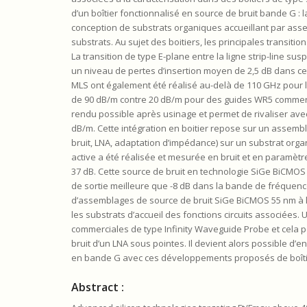
d’un boîtier fonctionnalisé en source de bruit bande G : la
conception de substrats organiques accueillant par assembl
substrats. Au sujet des boitiers, les principales transiti
La transition de type E-plane entre la ligne strip-line s
un niveau de pertes d’insertion moyen de 2,5 dB dans ce
MLS ont également été réalisé au-delà de 110 GHz pour l
de 90 dB/m contre 20 dB/m pour des guides WR5 commercia
rendu possible après usinage et permet de rivaliser av
dB/m. Cette intégration en boitier repose sur un assembl
bruit, LNA, adaptation d’impédance) sur un substrat org
active a été réalisée et mesurée en bruit et en paramèt
37 dB. Cette source de bruit en technologie SiGe BiCMOS 
de sortie meilleure que -8 dB dans la bande de fréquence
d’assemblages de source de bruit SiGe BiCMOS 55 nm à la
les substrats d’accueil des fonctions circuits associées
commerciales de type Infinity Waveguide Probe et cela p
bruit d’un LNA sous pointes. Il devient alors possible d’
en bande G avec ces développements proposés de boîtier
Abstract :