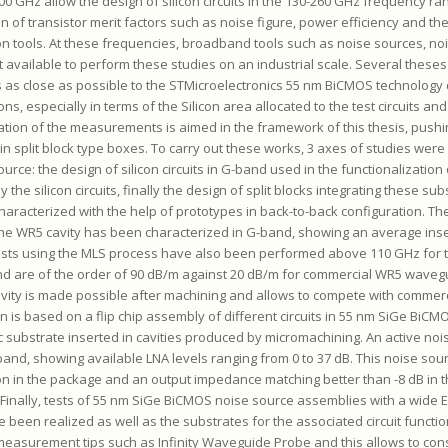
0 GHz allow the design of silicon circuits in the 130-260 GHz frequency ran
of transistor merit factors such as noise figure, power efficiency and their
 tools. At these frequencies, broadband tools such as noise sources, noi
available to perform these studies on an industrial scale. Several thes
ns as close as possible to the STMicroelectronics 55 nm BiCMOS technology 
ons, especially in terms of the Silicon area allocated to the test circuits and
tion of the measurements is aimed in the framework of this thesis, pushin
n in split block type boxes. To carry out these works, 3 axes of studies wer
rce: the design of silicon circuits in G-band used in the functionalization 
the silicon circuits, finally the design of split blocks integrating these su
aracterized with the help of prototypes in back-to-back configuration. The
he WR5 cavity has been characterized in G-band, showing an average inser
g tests using the MLS process have also been performed above 110 GHz for 
d are of the order of 90 dB/m against 20 dB/m for commercial WR5 waveg
 cavity is made possible after machining and allows to compete with comme
on is based on a flip chip assembly of different circuits in 55 nm SiGe BiC
c substrate inserted in cavities produced by micromachining. An active no
nd, showing available LNA levels ranging from 0 to 37 dB. This noise sou
n in the package and an output impedance matching better than -8 dB in 
 Finally, tests of 55 nm SiGe BiCMOS noise source assemblies with a wide
een realized as well as the substrates for the associated circuit functi
measurement tips such as Infinity Waveguide Probe and this allows to con