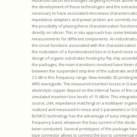
Advanced silicon technologies targeting Ft/Fmax above 40
the development of these technologies and the extraction 
necessary to have associated microwave characterization
impedance adapters and power probes are currently not 
the possibility of placing these characterization functio
directly on silicon. This in situ approach has some limitati
measurements for different components. An industrializa
the circuit functions associated with the characterizatio
the realization of a functionalized box in G-band noise sou
design of organic substrates hosting by flip chip assembly 
the packages, the main transitions involved have been ch
between the suspended strip-line of the substrate and t
2.5 dB in this frequency range. New metallic 3D printin
WR5 waveguide. The measured insertion losses in G-ban
electrolytic copper deposit on the internal faces of the
simulated insertion loss levels of 15 dB/m. This integrati
source, LNA, impedance matching) on a multilayer organi
realized and measured in noise and S-parameters in G-ba
BiCMOS technology has the advantage of easy integratio
frequency band, whatever the bias current of the diode.
been conducted. Several prototypes of the package have b
type connector allows to connect the box to commercial 