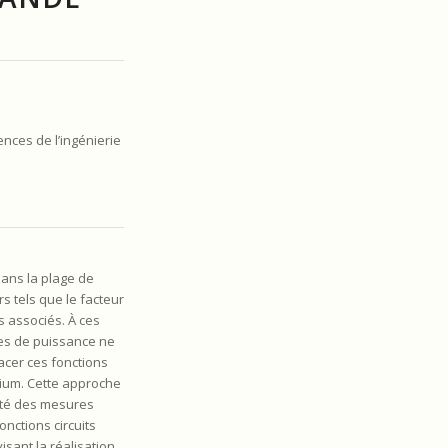
nces de l’ingénierie
dans la plage de
s tels que le facteur
s associés. À ces
des de puissance ne
lacer ces fonctions
cium. Cette approche
lité des mesures
nctions circuits
isant la réalisation