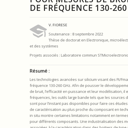
DE FRÉQUENCE 130-260
V. FIORESE
Soutenance : 8 septembre 2022
Thèse de doctorat en Electronique, microélect
et des systèmes
Projets associés : Laboratoire commun STMicroelectron
Résumé :
Les technologies avancées sur silicium visant des Ft/Fma
fréquence 130-260 GHz. Afin de pousser le développement 
de bruit, l’efficacité en puissance et leur modélisation,
fréquences, les outils large bande tels que les sources 
sont pour l’instant pas disponibles pour faire ces études 
de caractérisation au plus proche du composant en techn
in situ montre certaines limitations notamment en termes 
pour différents composants. Une industrialisation des me
associées à la caractérisation dans des boitiers de type 