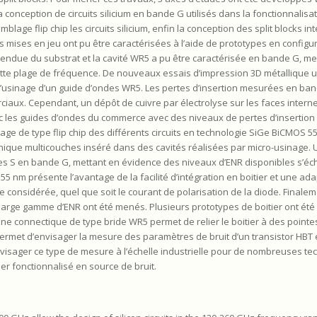
 conception de circuits silicium en bande G utilisés dans la fonctionnalisat
age flip chip les circuits silicium, enfin la conception des split blocks in
ons mises en jeu ont pu être caractérisées à l’aide de prototypes en configu
uspendue du substrat et la cavité WR5 a pu être caractérisée en bande G, m
tte plage de fréquence. De nouveaux essais d’impression 3D métallique ut
’usinage d’un guide d’ondes WR5. Les pertes d’insertion mesurées en ban
ux. Cependant, un dépôt de cuivre par électrolyse sur les faces internes
ec les guides d’ondes du commerce avec des niveaux de pertes d’insertion
age de type flip chip des différents circuits en technologie SiGe BiCMOS 
anique multicouches inséré dans des cavités réalisées par micro-usinage. 
res S en bande G, mettant en évidence des niveaux d’ENR disponibles s’éc
55 nm présente l’avantage de la facilité d’intégration en boitier et une a
 considérée, quel que soit le courant de polarisation de la diode. Finalem
rge gamme d’ENR ont été menés. Plusieurs prototypes de boitier ont été 
. Une connectique de type bride WR5 permet de relier le boitier à des poin
ermet d’envisager la mesure des paramètres de bruit d’un transistor HBT 
envisager ce type de mesure à l’échelle industrielle pour de nombreuses tec
 fonctionnalisé en source de bruit.