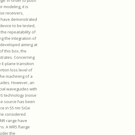
ge. In order to push
 modeling, it is
se receivers,
es have demonstrated
device to be tested,
 the repeatability of
g the integration of
e developed aiming at
of this box, the
bstrates. Concerning
 E-plane transition
tion loss level of
the machining of a
uides. However, an
rcial waveguides with
MOS technology (noise
ise source has been
rce in 55 nm SiGe
the considered
 ENR range have
ons. A WR5 flange
sider the