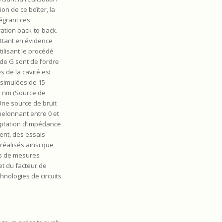
ion de ce boîter, la
tégrant ces
ration back-to-back.
ettant en évidence
ilisant le procédé
de G sont de l’ordre
 de la cavité est
 simulées de 15
55 nm (Source de
Une source de bruit
helonnant entre 0 et
daptation d’impédance
ent, des essais
réalisés ainsi que
tes de mesures
et du facteur de
hnologies de circuits