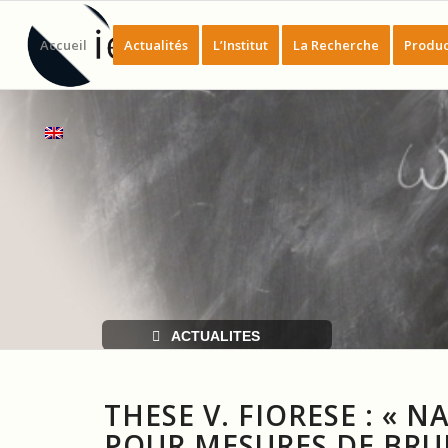
Accueil
Actualités
L’Institut
La Recherche
Produc
ACTUALITES
THESE V. FIORESE : « 
POUR MESURES DE BRUI