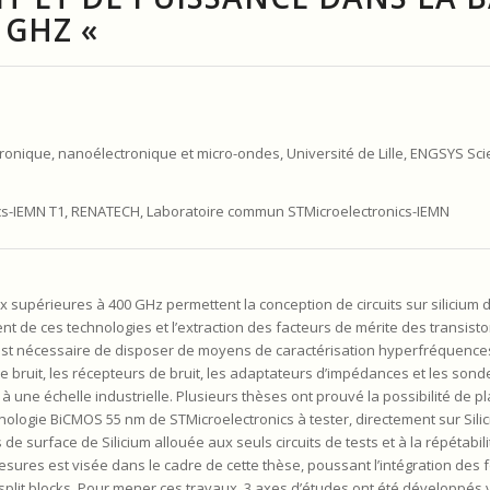
 GHZ «
ronique, nanoélectronique et micro-ondes, Université de Lille, ENGSYS Scie
ics-IEMN T1, RENATECH, Laboratoire commun STMicroelectronics-IEMN
x supérieures à 400 GHz permettent la conception de circuits sur silicium 
de ces technologies et l’extraction des facteurs de mérite des transistor
 il est nécessaire de disposer de moyens de caractérisation hyperfréquence
de bruit, les récepteurs de bruit, les adaptateurs d’impédances et les son
à une échelle industrielle. Plusieurs thèses ont prouvé la possibilité de p
ologie BiCMOS 55 nm de STMicroelectronics à tester, directement sur Sili
de surface de Silicium allouée aux seuls circuits de tests et à la répétabi
sures est visée dans le cadre de cette thèse, poussant l’intégration des fo
split blocks. Pour mener ces travaux, 3 axes d’études ont été développés v