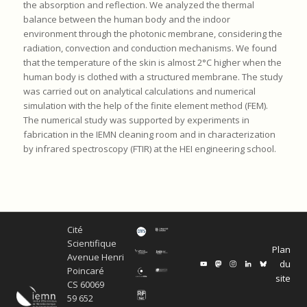
the absorption and reflection. We analyzed the thermal
balance between the human body and the indoor
environment through the photonic membrane, considering the
radiation, convection and conduction mechanisms. We found
that the temperature of the skin is almost 2°C higher when the
human body is clothed with a structured membrane. The study
was carried out on analytical calculations and numerical
simulation with the help of the finite element method (FEM).
The numerical study was supported by experiments in
fabrication in the IEMN cleaning room and in characterization
by infrared spectroscopy (FTIR) at the HEI engineering school.
Cité
Scientifique
Plan
Avenue Henri
du
Poincaré
site
CS 60069
59 652