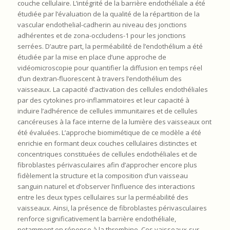
couche cellulaire. L’intégrité de la barrière endothéliale a été
étudiée par l’évaluation de la qualité de la répartition de la
vascular endothelial-cadherin au niveau des jonctions
adhérentes et de zona-occludens-1 pour les jonctions
serrées. D’autre part, la perméabilité de l’endothélium a été
étudiée par la mise en place d’une approche de
vidéomicroscopie pour quantifier la diffusion en temps réel
d’un dextran-fluorescent à travers l’endothélium des
vaisseaux. La capacité d’activation des cellules endothéliales
par des cytokines pro-inflammatoires et leur capacité à
induire l’adhérence de cellules immunitaires et de cellules
cancéreuses à la face interne de la lumière des vaisseaux ont
été évaluées. L’approche biomimétique de ce modèle a été
enrichie en formant deux couches cellulaires distinctes et
concentriques constituées de cellules endothéliales et de
fibroblastes périvasculaires afin d’approcher encore plus
fidèlement la structure et la composition d’un vaisseau
sanguin naturel et d’observer l’influence des interactions
entre les deux types cellulaires sur la perméabilité des
vaisseaux. Ainsi, la présence de fibroblastes périvasculaires
renforce significativement la barrière endothéliale,
notamment en réponse à la thrombine. Ces vaisseaux-sur-