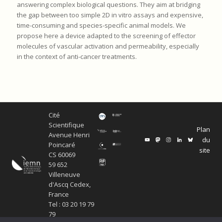
answering complex biological questions. They aim at bridging
the gap between too simple 2D in vitro assays and expensive,
time-consuming and species-specific animal models. We
propose here a device adapted to the screening of effector
molecules of vascular activation and permeability, especially
in the context of anti-cancer treatments.
Cité
Scientifique
Plan
Avenue Henri
du
Poincaré
site
CS 60069
59 652
Villeneuve
d'Ascq Cedex,
France
Tel : 03 20 19 79
79