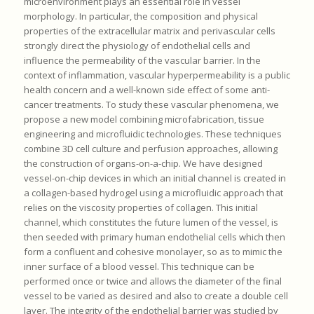
microenvironment plays an essential role in vessel
morphology. In particular, the composition and physical
properties of the extracellular matrix and perivascular cells
strongly direct the physiology of endothelial cells and
influence the permeability of the vascular barrier. In the
context of inflammation, vascular hyperpermeability is a public
health concern and a well-known side effect of some anti-
cancer treatments. To study these vascular phenomena, we
propose a new model combining microfabrication, tissue
engineering and microfluidic technologies. These techniques
combine 3D cell culture and perfusion approaches, allowing
the construction of organs-on-a-chip. We have designed
vessel-on-chip devices in which an initial channel is created in
a collagen-based hydrogel using a microfluidic approach that
relies on the viscosity properties of collagen. This initial
channel, which constitutes the future lumen of the vessel, is
then seeded with primary human endothelial cells which then
form a confluent and cohesive monolayer, so as to mimic the
inner surface of a blood vessel. This technique can be
performed once or twice and allows the diameter of the final
vessel to be varied as desired and also to create a double cell
layer. The integrity of the endothelial barrier was studied by