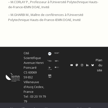
– M.CORLAY P., Professeur à l’Université Polytechnique Hauts-
de-France-IEMN DOAE, Invité
– M.GHARBI M., Maître de conférences à l’Université
Polytechnique Hauts-de-France-IEMN DOAE, Invité
Cité
Scientifique
Plan
Avenue Henri
du
Poincaré
site
CS 60069
59 652
Villeneuve
d'Ascq Cedex,
France
Tel : 03 20 19 79
79