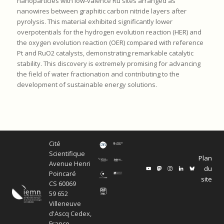
nanoparticles with low-valence Ru sites arranged as
nanowires between graphitic carbon nitride layers after
pyrolysis. This material exhibited significantly lower
overpotentials for the hydrogen evolution reaction (HER) and
the oxygen evolution reaction (OER) compared with reference
Pt and RuO2 catalysts, demonstrating remarkable catalytic
stability. This discovery is extremely promising for advancing
the field of water fractionation and contributing to the
development of sustainable energy solutions.
Cité
Scientifique
Plan
Avenue Henri
du
Poincaré
site
CS 60069
59 652
Villeneuve
d'Ascq Cedex,
France