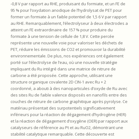
-0,8 V par rapport au RHE, produisant du formiate, et un FE de
95 % pour l’oxydation anodique de l’hydrolysat de PET pour
former un formiate à un faible potentiel de 1,5 6 V par rapport
au RHE. Remarquablement, l’électrolyseur à deux électrodes a
atteint un FE extraordinaire de 157 % pour produire du
formiate à une tension de cellule de 1,8 V. Cette percée
représente une nouvelle voie pour valoriser les déchets de
PET, réduire les émissions de CO2 et promouvoir la durabilité
environnementale. De plus, nos expériences ont également
porté sur l’électrolyse de l’eau, où une nouvelle stratégie
impliquant du Ru intégré dans une matrice de nitrure de
carbone a été proposée. Cette approche, utilisant une
structure organique covalente 2D CIN-1 avec Ru + 2
coordonné, a abouti à des nanoparticules d’oxyde de Ru avec
des sites Ru de faible valence disposés en nanofils entre des
couches de nitrure de carbone graphitique après pyrolyse. Ce
matériau présentait des surpotentiels significativement
inférieurs pour la réaction de dégagement d’hydrogène (HER)
et la réaction de dégagement d’oxygène (OER) par rapport aux
catalyseurs de référence au Pt et au RuO2, démontrant une
stabilité catalytique remarquable. Cette découverte est