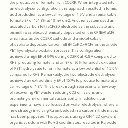
the production of formate from CO2RR. When integrated into
an electrolyser configuration, this approach resulted in formic
acid production at a low cell voltage of 1.9 V and a remarkable
formate EF of 151.8% at 10 mA cm-2. Another system used an
activated carbon felt (aCF) 3D electrode as the substrate and
bismuth was electrochemically deposited on the CF (Bi@aCF)
which acts as the CO2RR cathode and a nickel-cobalt
phosphate deposited carbon felt (NiCoPOx@CF) for the anode.
PET hydrolysate oxidation process. This configuration
achieved a high EF of 94% during CO2RR at -0.8 V compared to
RHE, producing formate, and an EF of 95% for anodic oxidation
of PET hydrolysate to form formate at a low potential of 1.5 6 V
compared to RHE. Remarkably, the two-electrode electrolyser
achieved an extraordinary EF of 157% to produce formate at a
cell voltage of 1.8 V. This breakthrough represents a new way
of recovering PET waste, reducing CO2 emissions and
promoting environmental sustainability. In addition, our
experiments have also focused on water electrolysis, where a
new strategy involving Ru embedded in a carbon nitride matrix
has been proposed. This approach, using a CIN-1 2D covalent
organic structure with Ru + 2 coordinates, resulted in Ru oxide