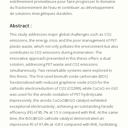
extrêmement prometteuse pour faire progresser le domaine
du fractionnement de l’eau et contribuer au développement
de solutions énergétiques durables.
Abstract :
This study addresses major global challenges such as CO2
emissions, the energy crisis and the poor management of PET
plastic waste, which not only pollutes the environment but also
contributes to CO2 emissions during incineration. The
innovative approach presented in this thesis offers a dual
solution, addressing PET waste and CO2 emissions
simultaneously. Two remarkable systems were explored in
this thesis. The first used bismuth oxide carbonate (BOC)
functionalised with reduced graphene oxide (rGO) for the
cathodic electroreduction of CO2 (CO2RR), while CuCoO on rGO
was used for the anodic oxidation of PET hydrolysate.
Impressively, the anodic CuCoO@rGO catalyst exhibited
exceptional electroactivity, achieving an outstanding faradic
efficiency (FE) of 85.7% at 1.5 V compared with RHE. At the same
time, the BOC@rGO cathode catalyst demonstrated an
impressive FE of 97.4% at -0.8 V compared with RHE, facilitating