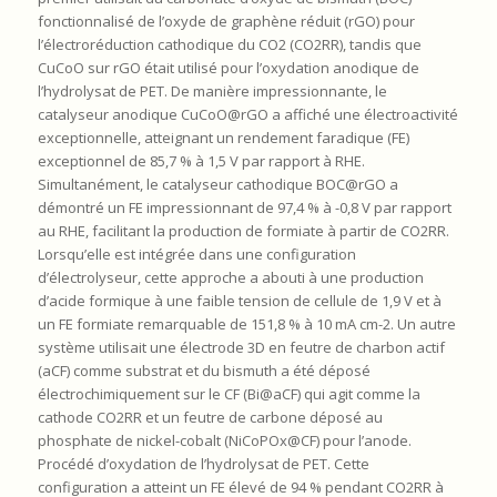
fonctionnalisé de l’oxyde de graphène réduit (rGO) pour
l’électroréduction cathodique du CO2 (CO2RR), tandis que
CuCoO sur rGO était utilisé pour l’oxydation anodique de
l’hydrolysat de PET. De manière impressionnante, le
catalyseur anodique CuCoO@rGO a affiché une électroactivité
exceptionnelle, atteignant un rendement faradique (FE)
exceptionnel de 85,7 % à 1,5 V par rapport à RHE.
Simultanément, le catalyseur cathodique BOC@rGO a
démontré un FE impressionnant de 97,4 % à -0,8 V par rapport
au RHE, facilitant la production de formiate à partir de CO2RR.
Lorsqu’elle est intégrée dans une configuration
d’électrolyseur, cette approche a abouti à une production
d’acide formique à une faible tension de cellule de 1,9 V et à
un FE formiate remarquable de 151,8 % à 10 mA cm-2. Un autre
système utilisait une électrode 3D en feutre de charbon actif
(aCF) comme substrat et du bismuth a été déposé
électrochimiquement sur le CF (Bi@aCF) qui agit comme la
cathode CO2RR et un feutre de carbone déposé au
phosphate de nickel-cobalt (NiCoPOx@CF) pour l’anode.
Procédé d’oxydation de l’hydrolysat de PET. Cette
configuration a atteint un FE élevé de 94 % pendant CO2RR à