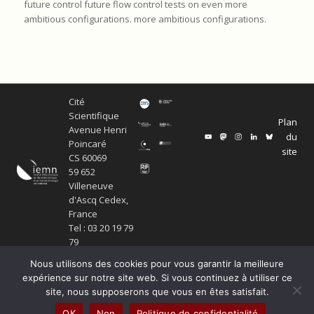
future control future flow control tests on even more
ambitious configurations. more ambitious configurations.
Cité
Scientifique
Plan
Avenue Henri
du
Poincaré
site
CS 60069
59 652
Villeneuve
d'Ascq Cedex,
France
Tel : 03 20 19 79
79
Nous utilisons des cookies pour vous garantir la meilleure
expérience sur notre site web. Si vous continuez à utiliser ce
site, nous supposerons que vous en êtes satisfait.
© Copyright Service ECM et pôle SISR 2024
OK
Non
Politique de confidentialité
Production scientifique
Mentions légales