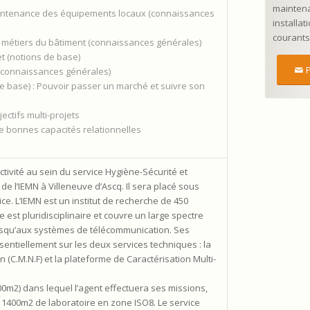
mainten
maintenance des équipements locaux (connaissances
installat
courants 
e métiers du bâtiment (connaissances générales)
t (notions de base)
 (connaissances générales)
e base) : Pouvoir passer un marché et suivre son
ectifs multi-projets
 de bonnes capacités relationnelles
ctivité au sein du service Hygiène-Sécurité et
 de l’IEMN à Villeneuve d’Ascq. Il sera placé sous
ce. L’IEMN est un institut de recherche de 450
 est pluridisciplinaire et couvre un large spectre
jusqu’aux systèmes de télécommunication. Ses
sentiellement sur les deux services techniques : la
 (C.M.N.F) et la plateforme de Caractérisation Multi-
400m2) dans lequel l’agent effectuera ses missions,
1400m2 de laboratoire en zone ISO8. Le service