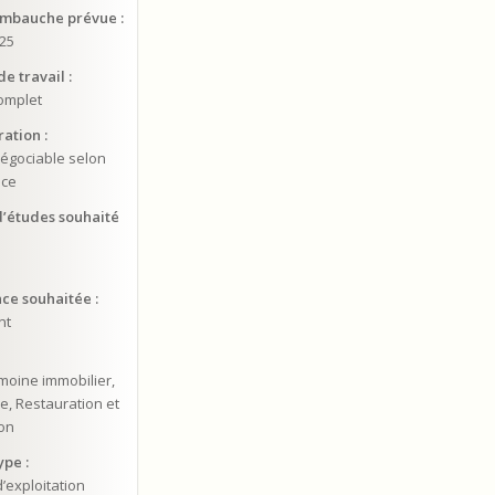
embauche prévue :
025
e travail :
omplet
ation :
négociable selon
nce
’études souhaité
ce souhaitée :
nt
imoine immobilier,
e, Restauration et
on
ype :
’exploitation