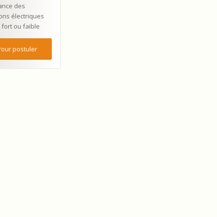
ance des
ions électriques
fort ou faible
Pour postuler