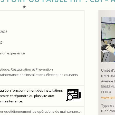
 2025
25
selon expérience
istique, Restauration et Prévention
Unité d’a
 maintenance des installations électriques courants
IEMN UM
Avenue 
59652 V
r au bon fonctionnement des installations
CEDEX
ratoire et répondre au plus vite aux
www.iem
e maintenance.
Type de 
IT en con
iloter quotidiennement les opérations de maintenance