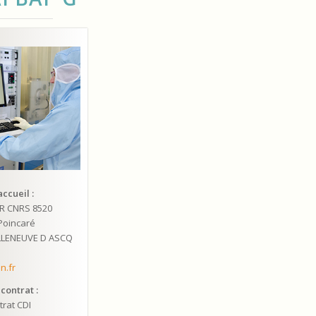
ccueil :
R CNRS 8520
Poincaré
ILLENEUVE D ASCQ
n.fr
contrat :
trat CDI