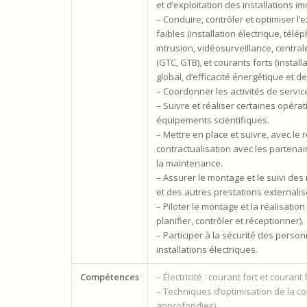
et d’exploitation des installations immo
– Conduire, contrôler et optimiser l’
faibles (installation électrique, tél
intrusion, vidéosurveillance, centra
(GTC, GTB), et courants forts (install
global, d’efficacité énergétique et de
– Coordonner les activités de servic
– Suivre et réaliser certaines opérat
équipements scientifiques.
– Mettre en place et suivre, avec le
contractualisation avec les partenair
la maintenance.
– Assurer le montage et le suivi de
et des autres prestations externalis
– Piloter le montage et la réalisati
planifier, contrôler et réceptionner).
– Participer à la sécurité des pers
installations électriques.
Compétences
– Électricité : courant fort et coura
– Techniques d’optimisation de la co
approfondies)