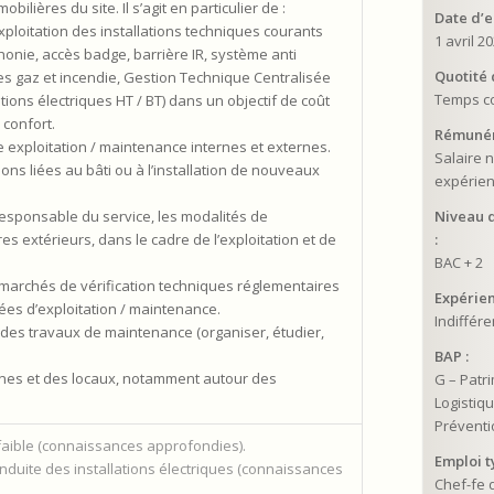
bilières du site. Il s’agit en particulier de :
Date d’
exploitation des installations techniques courants
1 avril 2
éphonie, accès badge, barrière IR, système anti
Quotité d
les gaz et incendie, Gestion Technique Centralisée
Temps c
ations électriques HT / BT) dans un objectif de coût
 confort.
Rémunér
e exploitation / maintenance internes et externes.
Salaire 
ions liées au bâti ou à l’installation de nouveaux
expérie
Niveau d
 responsable du service, les modalités de
:
es extérieurs, dans le cadre de l’exploitation et de
BAC + 2
s marchés de vérification techniques réglementaires
Expérien
ées d’exploitation / maintenance.
Indiffére
on des travaux de maintenance (organiser, étudier,
BAP :
onnes et des locaux, notamment autour des
G – Patr
Logistiqu
Préventi
nt faible (connaissances approfondies).
Emploi t
nduite des installations électriques (connaissances
Chef-fe d