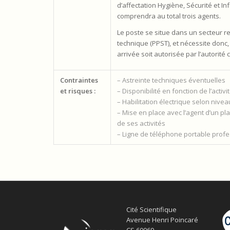
d’affectation Hygiène, Sécurité et I
comprendra au total trois agents.
Le poste se situe dans un secteur rel
technique (PPST), et nécessite donc
arrivée soit autorisée par l’autorit
Contraintes
– Astreinte techniques éventuelles
et risques :
– Disponibilité en fonction de l’activi
– Habilitation électrique selon nive
– Mise en place avec l’agent d’un pl
de ses activités
– Ligne de téléphone portable profe
Cité Scientifique
Avenue Henri Poincaré