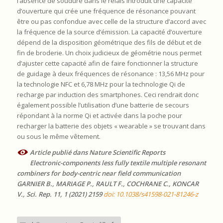
l’absence de soudure dans le relais introduit une capacité
d’ouverture qui crée une fréquence de résonance pouvant
être ou pas confondue avec celle de la structure d’accord avec
la fréquence de la source d’émission. La capacité d’ouverture
dépend de la disposition géométrique des fils de début et de
fin de broderie. Un choix judicieux de géométrie nous permet
d’ajuster cette capacité afin de faire fonctionner la structure
de guidage à deux fréquences de résonance : 13,56 MHz pour
la technologie NFC et 6,78 MHz pour la technologie Qi de
recharge par induction des smartphones. Ceci rendrait donc
également possible l’utilisation d’une batterie de secours
répondant à la norme Qi et activée dans la poche pour
recharger la batterie des objets « wearable » se trouvant dans
ou sous le même vêtement.
Article publié dans Nature Scientific Reports
Electronic-components less fully textile multiple resonant
combiners for body-centric near field communication
GARNIER B., MARIAGE P., RAULT F., COCHRANE C., KONCAR
V., Sci. Rep. 11, 1 (2021) 2159
doi: 10.1038/s41598-021-81246-z