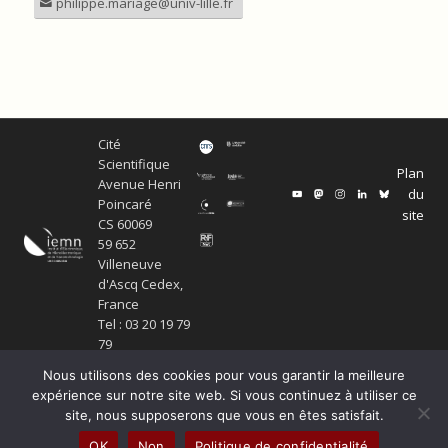
philippe.mariage@univ-lille.fr
Cité
Scientifique
Plan
Avenue Henri
du
Poincaré
site
CS 60069
59 652
Villeneuve
d'Ascq Cedex,
France
Tel : 03 20 19 79
79
Nous utilisons des cookies pour vous garantir la meilleure
expérience sur notre site web. Si vous continuez à utiliser ce
site, nous supposerons que vous en êtes satisfait.
© Copyright Service ECM et pôle SISR 2024
OK
Non
Politique de confidentialité
Production scientifique
Mentions légales