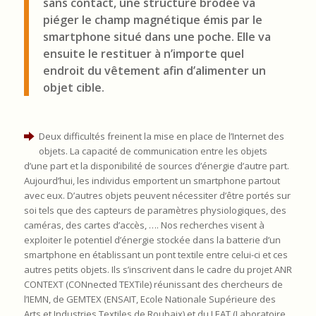
sans contact, une structure brodée va
piéger le champ magnétique émis par le
smartphone situé dans une poche. Elle va
ensuite le restituer à n’importe quel
endroit du vêtement afin d’alimenter un
objet cible.
Deux difficultés freinent la mise en place de l’Internet des
objets. La capacité de communication entre les objets
d’une part et la disponibilité de sources d’énergie d’autre part.
Aujourd’hui, les individus emportent un smartphone partout
avec eux. D’autres objets peuvent nécessiter d’être portés sur
soi tels que des capteurs de paramètres physiologiques, des
caméras, des cartes d’accès, …. Nos recherches visent à
exploiter le potentiel d’énergie stockée dans la batterie d’un
smartphone en établissant un pont textile entre celui-ci et ces
autres petits objets. Ils s’inscrivent dans le cadre du projet ANR
CONTEXT (CONnected TEXTile) réunissant des chercheurs de
l’IEMN, de GEMTEX (ENSAIT, Ecole Nationale Supérieure des
Arts et Industries Textiles de Roubaix) et du LEAT (Laboratoire