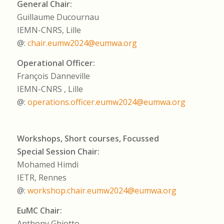
General Chair:
Guillaume Ducournau
IEMN-CNRS, Lille
@:
chair.eumw2024@eumwa.org
Operational Officer:
François Danneville
IEMN-CNRS , Lille
@:
operations.officer.eumw2024@eumwa.org
Workshops, Short courses, Focussed
Special Session Chair:
Mohamed Himdi
IETR, Rennes
@:
workshop.chair.eumw2024@eumwa.org
EuMC Chair:
Anthony Ghiotto