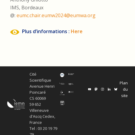
IMS, Bordeaux
@:
eumc.chair.eumw2024@eumwa.org
Plus d’informations :
Here
Cité
Scientifique
Plan
Avenue Henri
du
Poincaré
site
CS 60069
59 652
Villeneuve
d'Ascq Cedex,
France
Tel : 03 20 19 79
79