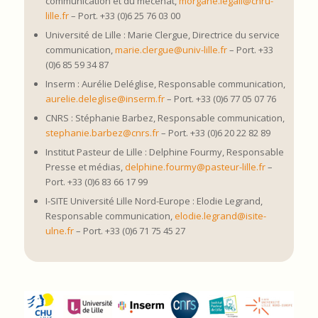
communication et du mécénat,
morgane.legall@chru-
lille.fr
– Port. +33 (0)6 25 76 03 00
Université de Lille : Marie Clergue, Directrice du service
communication,
marie.clergue@univ-lille.fr
– Port. +33
(0)6 85 59 34 87
Inserm : Aurélie Deléglise, Responsable communication,
aurelie.deleglise@inserm.fr
– Port. +33 (0)6 77 05 07 76
CNRS : Stéphanie Barbez, Responsable communication,
stephanie.barbez@cnrs.fr
– Port. +33 (0)6 20 22 82 89
Institut Pasteur de Lille : Delphine Fourmy, Responsable
Presse et médias,
delphine.fourmy@pasteur-lille.fr
–
Port. +33 (0)6 83 66 17 99
I-SITE Université Lille Nord-Europe : Elodie Legrand,
Responsable communication,
elodie.legrand@isite-
ulne.fr
– Port. +33 (0)6 71 75 45 27