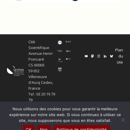
Cité
Scientifique
Plan
Avenue Henri
du
Poincaré
site
CS 60069
59 652
Villeneuve
d'Ascq Cedex,
France
Tel : 03 20 19 79
79
Nous utilisons des cookies pour vous garantir la meilleure
expérience sur notre site web. Si vous continuez à utiliser ce
site, nous supposerons que vous en êtes satisfait.
© Copyright Service ECM et pôle SISR 2024
OK
Non
Politique de confidentialité
Production scientifique
Mentions légales