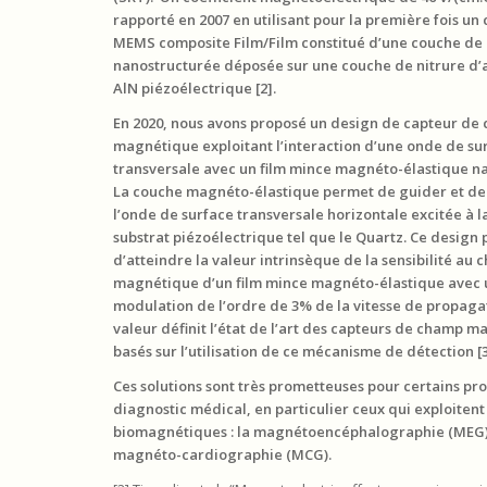
rapporté en 2007 en utilisant pour la première fois un 
MEMS composite Film/Film constitué d’une couche de
nanostructurée déposée sur une couche de nitrure d
AlN piézoélectrique [2].
En 2020, nous avons proposé un design de capteur de
magnétique exploitant l’interaction d’une onde de su
transversale avec un film mince magnéto-élastique n
La couche magnéto-élastique permet de guider et de
l’onde de surface transversale horizontale excitée à l
substrat piézoélectrique tel que le Quartz. Ce design
d’atteindre la valeur intrinsèque de la sensibilité au
magnétique d’un film mince magnéto-élastique avec
modulation de l’ordre de 3% de la vitesse de propagat
valeur définit l’état de l’art des capteurs de champ 
basés sur l’utilisation de ce mécanisme de détection [3
Ces solutions sont très prometteuses pour certains p
diagnostic médical, en particulier ceux qui exploiten
biomagnétiques : la magnétoencéphalographie (MEG) 
magnéto-cardiographie (MCG).