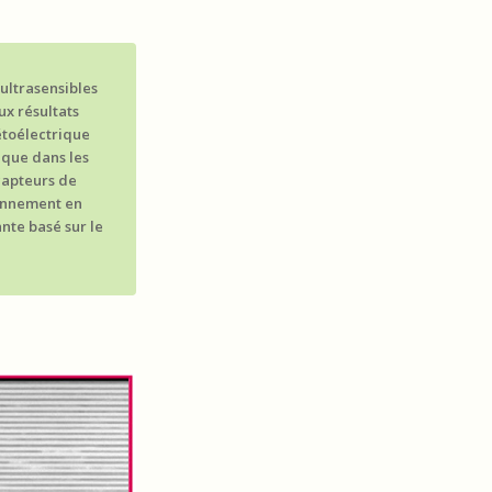
ultrasensibles
ux résultats
étoélectrique
ique dans les
capteurs de
ionnement en
nte basé sur le