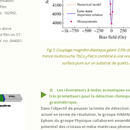
ientation
film
no. 162902,
n alove
 film on ST-
rt. no. 044001,
Fig 3. Couplage magnéto-élastique géant 2.5% o
mince multicouche TbCo
/FeCo combiné à une ond
2
surface pure sur un substrat de quartz 
2) Les résonateurs à ondes acoustiques so
très prometteurs pour la détection chimiqu
gravimétrique.
Dans l’objectif de pousser la limite de détectio
actuel en terme de résolution, le groupe AIMAN-
Ephoni du groupe Physique collaborent ensemble
potentiel des cristaux et méta-matériaux phono