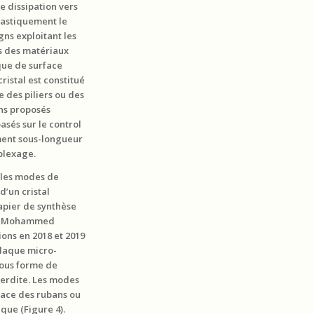
 dissipation vers
rastiquement le
gns exploitant les
s des matériaux
que de surface
ristal est constitué
 des piliers ou des
gns proposés
asés sur le control
ement sous-longueur
plexage.
 les modes de
d’un cristal
apier de synthèse
 de Mohammed
ions en 2018 et 2019
plaque micro-
sous forme de
terdite. Les modes
rface des rubans ou
que (Figure 4).