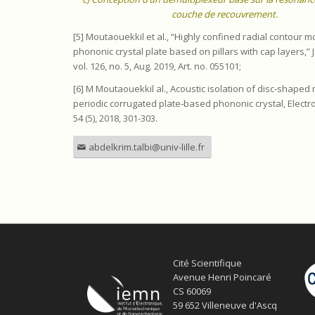
couche de recouvrement.
[5] Moutaouekkil et al., “Highly confined radial contour m
phononic crystal plate based on pillars with cap layers,” J.
vol. 126, no. 5, Aug. 2019, Art. no. 055101;
[6] M Moutaouekkil al., Acoustic isolation of disc‐shape
periodic corrugated plate‐based phononic crystal, Electro
54 (5), 2018, 301-303.
abdelkrim.talbi@univ-lille.fr
Cité Scientifique
Avenue Henri Poincaré
CS 60069
59 652 Villeneuve d'Ascq