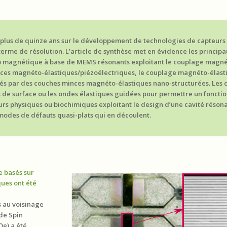
plus de quinze ans sur le développement de technologies de capteurs 
erme de résolution. L’article de synthèse met en évidence les principa
mp magnétique à base de MEMS résonants exploitant le couplage magn
nces magnéto-élastiques/piézoélectriques, le couplage magnéto-élast
sés par des couches minces magnéto-élastiques nano-structurées. Les 
s de surface ou les ondes élastiques guidées pour permettre un fonct
rs physiques ou biochimiques exploitant le design d’une cavité résona
modes de défauts quasi-plats qui en découlent.
 basés sur
ues ont été
 au voisinage
 de Spin
Oe) a été