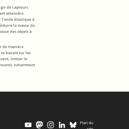
sign de capteurs
ant atteindre
r l’onde élastique à
réduire la masse du
asse des objets à
ir de manière
 se basant sur les
ent, limiter le
onnants, notamment
Plan du
site