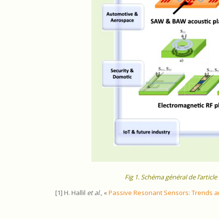
Fig 1. Schéma général de l’articl
[1] H. Hallil
et al
., «
Passive Resonant Sensors: Trends an