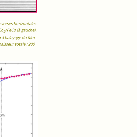
nsverses horizontales
Co
/FeCo (à gauche).
2
 à balayage du film
aisseur totale : 200