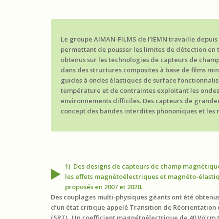
Le groupe AIMAN-FILMS de l’IEMN travaille depuis 
permettant de pousser les limites de détection en t
obtenus sur les technologies de capteurs de cha
dans des structures composites à base de films mi
guides à ondes élastiques de surface fonctionnali
température et de contraintes exploitant les onde
environnements difficiles. Des capteurs de grandeu
concept des bandes interdites phononiques et les 
1) Des designs de capteurs de champ magnétique
les effets magnétoélectriques et magnéto-élastiq
proposés en 2007 et 2020.
Des couplages multi-physiques géants ont été obtenus
d’un état critique appelé Transition de Réorientation
(SRT). Un coefficient magnétoélectrique de 40 V/(cm.