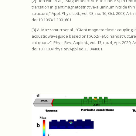
[2] Tiercelin et al., “Magnetoelectric effect near spin reor
transition in giant magnetostrictive-aluminum nitride thin 
structure,” Appl. Phys. Lett., vol. 93, no. 16, Oct. 2008, Art. 
doi:10.1063/1.3001601.
[3] A. Mazzamurroet al., “Giant magnetoelastic coupling i
acoustic waveguide based onTbCo2/FeCo nanostructured
cut quartz”, Phys. Rev. Applied., vol. 13, no. 4, Apr. 2020, A
doi:10.1103/PhysRevApplied.13.044001.