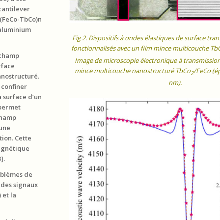
cantilever
 (FeCo-TbCo)n
’aluminium
Fig 2. Dispositifs à ondes élastiques de surface tra
fonctionnalisés avec un film mince multicouche Tb
 champ
Image de microscopie électronique à transmission
rface
mince multicouche nanostructuré TbCo
/FeCo (ép
2
anostructuré.
nm).
 confiner
a surface d’un
 permet
 champ
 une
ion. Cette
magnétique
].
roblèmes de
t des signaux
et la