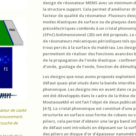
design de résonateur MEMS avec un minimum de
la structure support. Cela permet d’améliorer d
facteur de qualité du résonateur. Plusieurs desi
modes élastiques de surface ou de plaques dan
piézoélectriques combinés à un cristal phononi
(SPnC) bidimensionnel (2D) ont été proposés. Le c
de résonateurs mécaniques périodiques tels que
trous percés à la surface du matériau. Les desi
permettent de réaliser des fonctions avancées b
de la propagation de l’onde élastique : confin
d’onde, guidage de l’onde, fonction de démulti
Les designs que nous avons proposés exploitent
défaut quasi-plat situés dans la bande interdite 
phononique. Les designs mis en avant dans ce p
ont été développés dans le cadre de la thèse
Moutaouekkil et ont fait l’objet de deux publicat
[4-5]. Le cristal phononique est constitué d’une 
ateur de cavité
structurée en surface sous forme de rubans ou 
recouvrement.
piliers, cela permet d’obtenir une large band in
 couche de
de défaut sont introduits en déposant sur la su
des piliers un disque d’or d’épaisseur nanométri
 locale de la