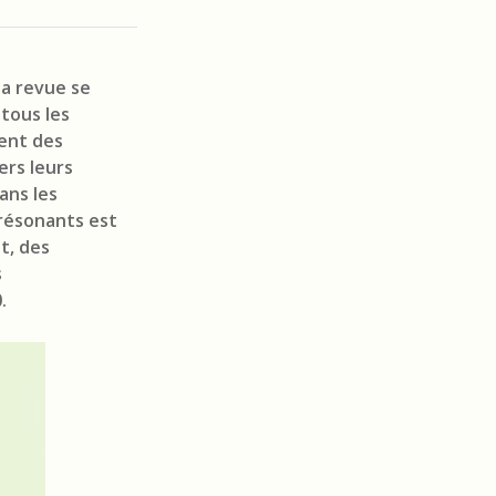
La revue se
tous les
ent des
ers leurs
ans les
résonants est
t, des
s
.