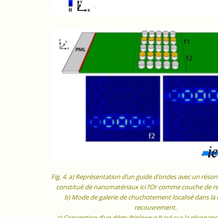
Fig. 4. a) Représentation d’un guide d’ondes avec un réson
constitué de nanomatériaux ici l’Or comme couche de 
b) Mode de galerie de chuchotement localisé dans la
recouvrement.
c) Conception d’un démultiplexeur basé sur la résonance