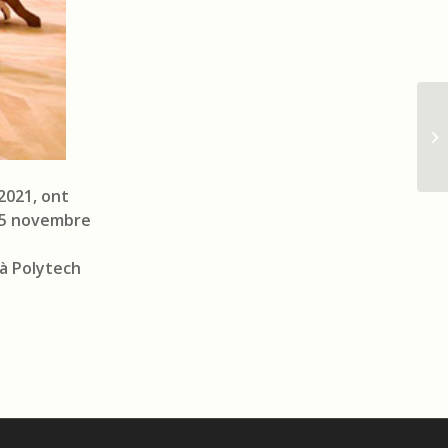
Ei
of
2021, ont
 05 novembre
 à Polytech