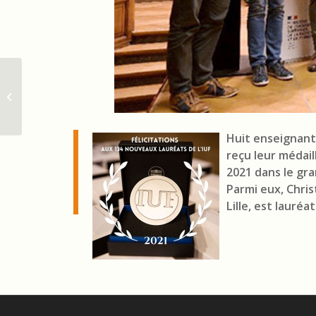
Eight professors from the University
of Lille, IUF 2020 or 2021 laureates
Huit enseignants
reçu leur médail
2021 dans le gra
Parmi eux, Chris
Lille, est lauréa