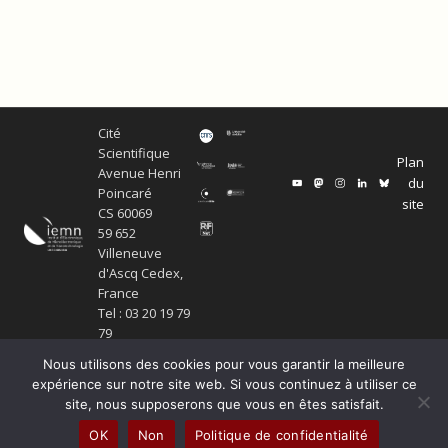
Cité
Scientifique
Plan
Avenue Henri
du
Poincaré
site
CS 60069
59 652
Villeneuve
d'Ascq Cedex,
France
Tel : 03 20 19 79
79
Nous utilisons des cookies pour vous garantir la meilleure
expérience sur notre site web. Si vous continuez à utiliser ce
site, nous supposerons que vous en êtes satisfait.
© Copyright Service ECM et pôle SISR 2024
OK
Non
Politique de confidentialité
Production scientifique
Mentions légales
Politique de confidentialité