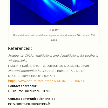
© IEMN
Démultiplexeur orientant dans l’espace le signal télécom THz (bande 300
GHz)
Références :
Frequency-division multiplexer and demultiplexer for terahertz
wireless links
J. Ma, N. J. Karl, S. Bretin, G. Ducournau & D. M. Mittleman
Nature Communications
8, Article number: 729 (2017)
DOI :10.1038/s41467-017-00877-x
https://www.nature.com/articles/s41467-017-00877-x
Contact chercheur :
Guillaume Ducournau
– IEMN
Contact communication INSIS :
insis.communication@cnrs.fr