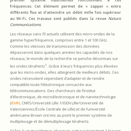
premier système mux/demux fonctionnant à ces
fréquences. Cet élément permet de « zapper » entre
différents flux et d’atteindre un débit mille fois supérieur
au Wi-Fi. Ces travaux sont publiés dans la revue
Nature
Communications
.
Les réseaux sans fil actuels utilisent des micro-ondes de la
gamme hyperfréquence, comprises entre 1 et 100 GHz.
Comme les vitesses de transmission des données
dépasseront dans quelques années les capacités de nos
réseaux, le monde de la recherche se penche désormais sur
1
les ondes térahertz
. Grâce à leurs fréquences plus élevées
que les micro-ondes, elles atteignent de meilleurs débits. Ces
ondes nécessitent cependant d’adapter et de rendre
compatible toute l’électronique consacrée aux
télécommunications. Des chercheurs de l’Institut
d’électronique, de microélectronique et de nanotechnologie
(
IEMN
, CNRS/Université Lille 1/ISEN Lille/Université de
Valenciennes/École Centrale de Lille) et de l’université
américaine Brown ont mis au point le premier système de
multiplexage et de démultiplexage térahertz.
Grâce à un mux/demux, plusieurs signaux transitent à travers