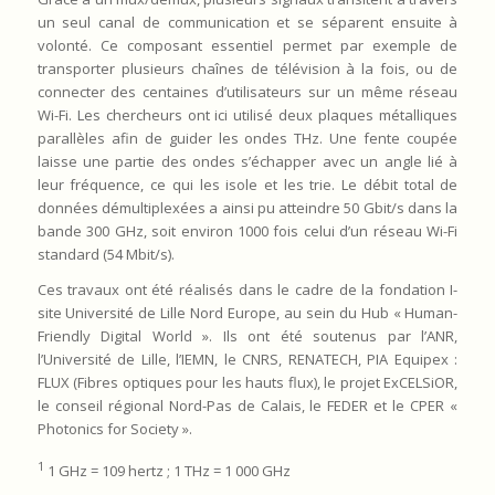
un seul canal de communication et se séparent ensuite à
volonté. Ce composant essentiel permet par exemple de
transporter plusieurs chaînes de télévision à la fois, ou de
connecter des centaines d’utilisateurs sur un même réseau
Wi-Fi. Les chercheurs ont ici utilisé deux plaques métalliques
parallèles afin de guider les ondes THz. Une fente coupée
laisse une partie des ondes s’échapper avec un angle lié à
leur fréquence, ce qui les isole et les trie. Le débit total de
données démultiplexées a ainsi pu atteindre 50 Gbit/s dans la
bande 300 GHz, soit environ 1000 fois celui d’un réseau Wi-Fi
standard (54 Mbit/s).
Ces travaux ont été réalisés dans le cadre de la fondation I-
site Université de Lille Nord Europe, au sein du Hub « Human-
Friendly Digital World ». Ils ont été soutenus par l’ANR,
l’Université de Lille, l’IEMN, le CNRS, RENATECH, PIA Equipex :
FLUX (Fibres optiques pour les hauts flux), le projet ExCELSiOR,
le conseil régional Nord-Pas de Calais, le FEDER et le CPER «
Photonics for Society ».
1
1 GHz = 109 hertz ; 1 THz = 1 000 GHz