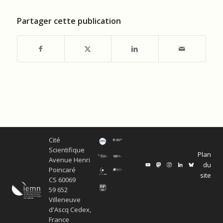
Partager cette publication
Cité
Scientifique
Plan
Avenue Henri
du
Poincaré
site
CS 60069
59 652
Villeneuve
d'Ascq Cedex,
France