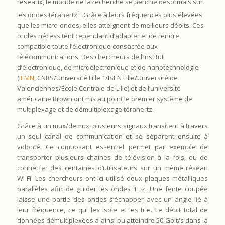
réseaux, le monde de la recherche se penche désormais sur
1
les ondes térahertz
. Grâce à leurs fréquences plus élevées
que les micro-ondes, elles atteignent de meilleurs débits. Ces
ondes nécessitent cependant d’adapter et de rendre
compatible toute l’électronique consacrée aux
télécommunications. Des chercheurs de l’Institut
d’électronique, de microélectronique et de nanotechnologie
(
IEMN
, CNRS/Université Lille 1/ISEN Lille/Université de
Valenciennes/École Centrale de Lille) et de l’université
américaine Brown ont mis au point le premier système de
multiplexage et de démultiplexage térahertz.
Grâce à un mux/demux, plusieurs signaux transitent à travers
un seul canal de communication et se séparent ensuite à
volonté. Ce composant essentiel permet par exemple de
transporter plusieurs chaînes de télévision à la fois, ou de
connecter des centaines d’utilisateurs sur un même réseau
Wi-Fi. Les chercheurs ont ici utilisé deux plaques métalliques
parallèles afin de guider les ondes THz. Une fente coupée
laisse une partie des ondes s’échapper avec un angle lié à
leur fréquence, ce qui les isole et les trie. Le débit total de
données démultiplexées a ainsi pu atteindre 50 Gbit/s dans la