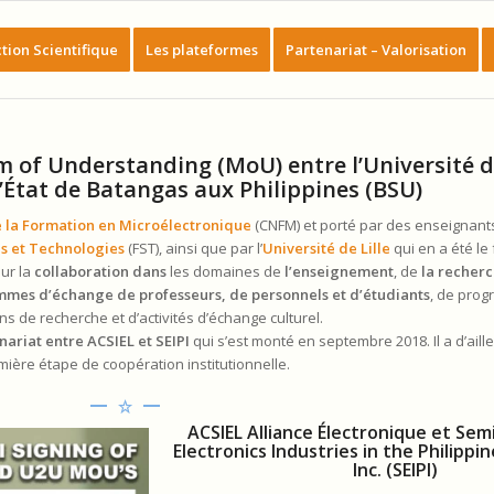
tion Scientifique
Les plateformes
Partenariat – Valorisation
of Understanding (MoU) entre l’Université de
d’État de Batangas aux Philippines (BSU)
de la Formation en Microélectronique
(CNFM) et porté par des enseignant
es et Technologies
(FST), ainsi que par l’
Université de Lille
qui en a été le 
sur la
collaboration dans
les domaines de
l’enseignement
, de
la recher
mes d’échange de professeurs, de personnels et d’étudiants
, de pro
ns de recherche et d’activités d’échange culturel.
nariat entre ACSIEL et SEIPI
qui s’est monté en septembre 2018. Il a d’aill
ère étape de coopération institutionnelle.
ACSIEL Alliance Électronique et Se
Electronics Industries in the Philippi
Inc. (SEIPI)