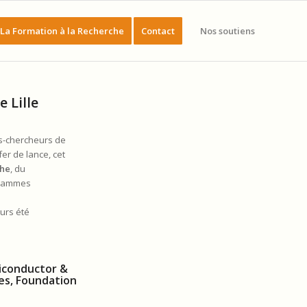
La Formation à la Recherche
Contact
Nos soutiens
 Lille
s-chercheurs de
fer de lance, cet
che
, du
grammes
eurs été
miconductor &
nes, Foundation