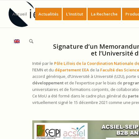
Accueil
Actualités
L’Institut
La Recherche
Produc
Signature d’un Memorandum 
et l’Université 
Initié par le
Pôle Lillois de la Coordination Nationale 
l’IEMN et du
département EEA
de la
Faculté des Scienc
accord générique, d’Université à Université (U2U), porte 
développement
et de l’expertise par le biais de
program
universitaires et de formations conjoints, de collaboratio
Ce MoU a été formé dans le cadre plus général du
parte
virtuellement signé le 15 décembre 2021 comme une premi