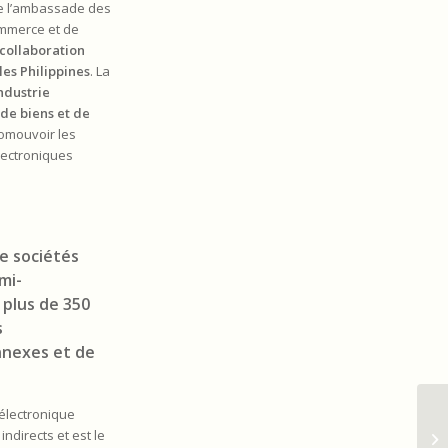
de l’ambassade des
ommerce et de
 collaboration
es Philippines
. La
industrie
de biens et de
romouvoir les
lectroniques
de sociétés
mi-
 plus de 350
s
nnexes et de
’électronique
Me
indirects et est le
si