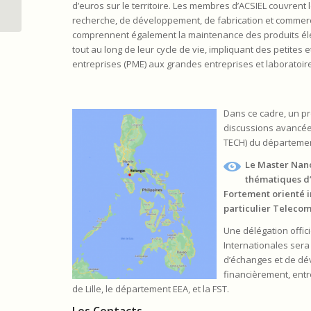
tweezers based on on
d’euros sur le territoire. Les membres d’ACSIEL couvrent l
acoustical vortices...
recherche, de développement, de fabrication et commerc
comprennent également la maintenance des produits él
tout au long de leur cycle de vie, impliquant des petites
entreprises (PME) aux grandes entreprises et laboratoir
Dans ce cadre, un p
discussions avancée
TECH) du départemen
Le Master Nano
thématiques d
Fortement orienté i
particulier Teleco
Une délégation offic
Internationales sera 
d’échanges et de dév
financièrement, entr
de Lille, le département EEA, et la FST.