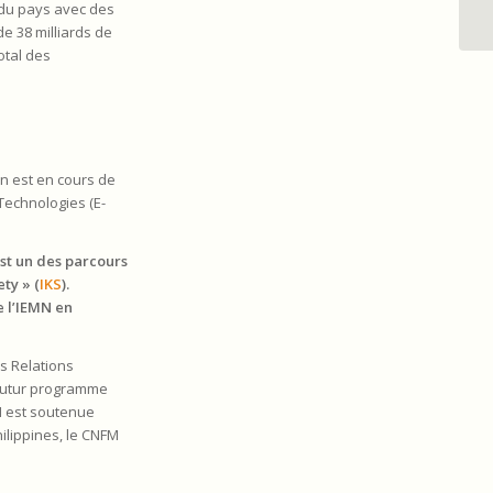
 du pays avec des
Li
e 38 milliards de
otal des
n est en cours de
echnologies (E-
st un des parcours
ty » (
IKS
).
e l’IEMN en
es Relations
e futur programme
N est soutenue
ilippines, le CNFM