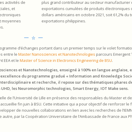
es activités de
plus grand contributeur au secteur manufacturier
iales, et
exportations cumulées de produits électroniques d
ectroniques
dollars américains en octobre 2021, soit 61,2% du t
 et moyennes
exportations philippines.
es.
rogramme d’échanges portant dans un premier temps sur le volet formatio
s entre le
Master Nanosciences et Nanotechnologies
parcours Emergent T
t EEA et le
Master of Science in Electronics Engineering de BSU
.
sciences et Nanotechnologies, enseigné à 100% en langue anglaise, e
’excellence du programme gradué « Information and Knowledge Socie
nterdisciplinaire et recherche, il repose sur des thématiques phares d
m UHD, les Neuromorphic technologies, Smart Energy, IOT Make sens.
ielle de l’Université de Lille en présence des responsables du Master et d
accueillie fin juin à BSU. Cette initiative qui a pour objectif de renforcer l
elopper de nouvelles collaborations en lien avec les recherches de l’IEM
e autre, par la Coopération Universitaire de l’Ambassade de France aux Ph