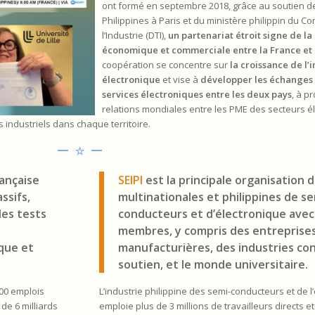
ont formé en septembre 2018, grâce au soutien 
Philippines à Paris et du ministère philippin du C
l’Industrie (DTI),
un partenariat étroit signe de la
économique et commerciale entre la France et l
coopération se concentre sur
la croissance de l’
électronique
et vise à
développer les échanges 
services électroniques entre les deux pays
, à p
relations mondiales entre les PME des secteurs é
s industriels dans chaque territoire.
rançaise
S
EIPI
est la principale organisation 
ssifs,
multinationales et philippines de se
des tests
conducteurs et d’électronique avec
membres, y compris des entreprise
que et
manufacturières, des industries co
soutien, et le monde universitaire.
00 emplois
L’industrie philippine des semi-conducteurs et de l
 de 6 milliards
emploie plus de 3 millions de travailleurs directs et 