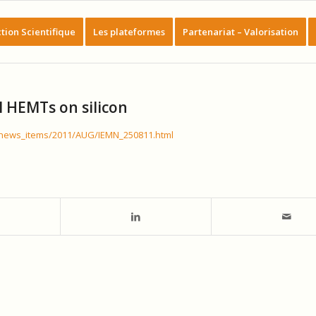
tion Scientifique
Les plateformes
Partenariat – Valorisation
N HEMTs on silicon
/news_items/2011/AUG/IEMN_250811.html