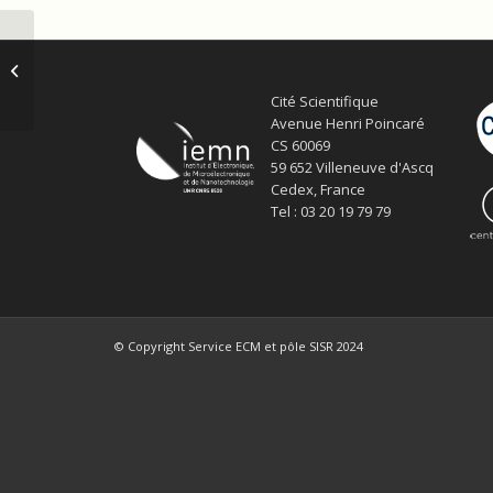
Des nanotechnologies dans
l’éprouvette
Cité Scientifique
Avenue Henri Poincaré
CS 60069
59 652 Villeneuve d'Ascq
Cedex, France
Tel : 03 20 19 79 79
© Copyright Service ECM et pôle SISR 2024