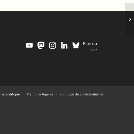
Na
Plan du
site
 scientifique
Mentions légales
Politique de confidentialité