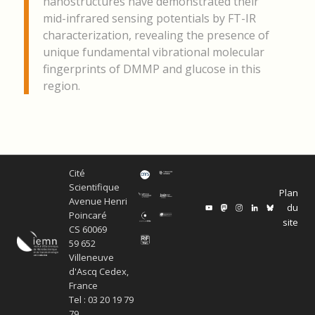
nanostructures have demonstrated their
mid-infrared sensing potentials by FT-IR
characterization, revealing the presence of
unique fundamental vibrational molecular
fingerprints of DMMP and glucose in this
region.
Cité
Scientifique
Plan
Avenue Henri
du
Poincaré
site
CS 60069
59 652
Villeneuve
d'Ascq Cedex,
France
Tel : 03 20 19 79
79