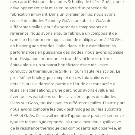
des caractéristiques de diodes Schottky de filière GaAs, par le
développement et la mise en œuvre d’un procédé de
fabrication innovant. Dans un premier temps, nous avons
réalisé des diodes Schottky GaAs sur substrat GaAs de
différentes tailles, pour élaborer des composants de
référence. Nous avons ensuite fabriqué un composant de
type flip-chip pour une application de multiplication à 150 GHz
en boitier guide d’ondes. Enfin, dans le but d’améliorer les
performances en puissance des diodes, nous avons optimisé
leur dissipation thermique en transférant leur structure
épitaxiale sur un substrat bénéficiant d’une meilleure
conductivité thermique : le SiHR (silicium haute résistivité). Le
procédé technologique complet de ces fabrications est
détaillé, puis la dernière partie de l’étude est consacrée à
leurs caractérisations. D’une part, nous avons évalué les
éventuelles variations sur les caractéristiques des diodes
GaAs sur GaAs, induites par les différentes tailles. D’autre part
nous avons comparé les deux technologies sur les substrats
SiHR et GaAs. Ce travail montre l’apport que peut présenter ce
type de technologie reportée, où une diminution significative
de la résistance thermique des composants est observée, et
est associée à un gain notable sur la résistance série.