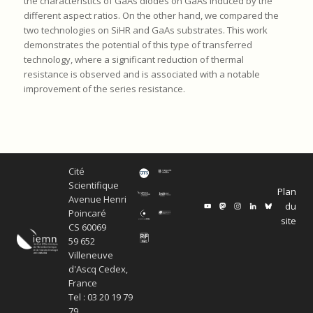
the characteristics of GaAs diodes on GaAs induced by the
different aspect ratios. On the other hand, we compared the
two technologies on SiHR and GaAs substrates. This work
demonstrates the potential of this type of transferred
technology, where a significant reduction of thermal
resistance is observed and is associated with a notable
improvement of the series resistance.
Cité
Scientifique
Plan
Avenue Henri
du
Poincaré
site
CS 60069
59 652
Villeneuve
d'Ascq Cedex,
France
Tel : 03 20 19 79
79