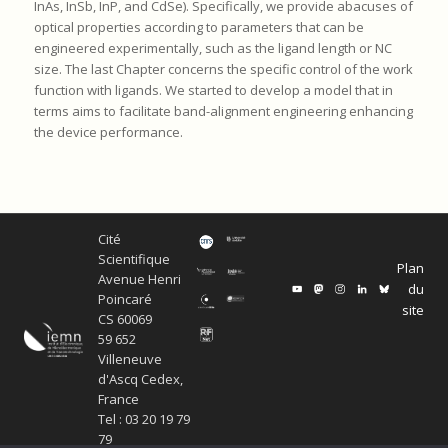
InAs, InSb, InP, and CdSe). Specifically, we provide abacuses of
optical properties according to parameters that can be
engineered experimentally, such as the ligand length or NC
size. The last Chapter concerns the specific control of the work
function with ligands. We started to develop a model that in
terms aims to facilitate band-alignment engineering enhancing
the device performance.
Cité
Scientifique
Plan
Avenue Henri
du
Poincaré
site
CS 60069
59 652
Villeneuve
d'Ascq Cedex,
France
Tel : 03 20 19 79
79