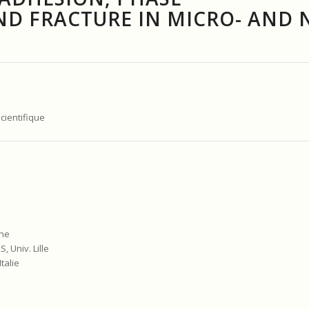
D FRACTURE IN MICRO- AND 
Scientifique
gne
 Univ. Lille
talie