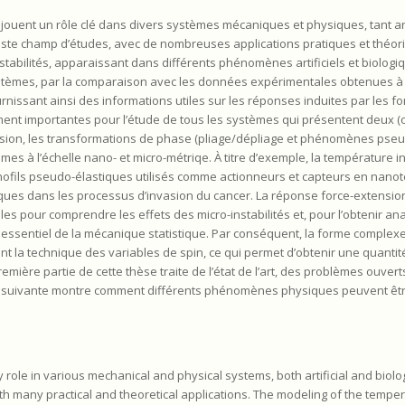
 jouent un rôle clé dans divers systèmes mécaniques et physiques, tant art
vaste champ d’études, avec de nombreuses applications pratiques et théor
nstabilités, apparaissant dans différents phénomènes artificiels et biologi
systèmes, par la comparaison avec les données expérimentales obtenues à l
nissant ainsi des informations utiles sur les réponses induites par les fo
ent importantes pour l’étude de tous les systèmes qui présentent deux (o
ion, les transformations de phase (pliage/dépliage et phénomènes pseud
mes à l’échelle nano- et micro-métriqe. À titre d’exemple, la température 
nofils pseudo-élastiques utilisés comme actionneurs et capteurs en nanot
iques dans les processus d’invasion du cancer. La réponse force-extension
les pour comprendre les effets des micro-instabilités et, pour l’obtenir ana
til essentiel de la mécanique statistique. Par conséquent, la forme complexe
nt la technique des variables de spin, ce qui permet d’obtenir une quantit
 première partie de cette thèse traite de l’état de l’art, des problèmes ouver
ie suivante montre comment différents phénomènes physiques peuvent être
 role in various mechanical and physical systems, both artificial and biologi
ith many practical and theoretical applications. The modeling of the temper