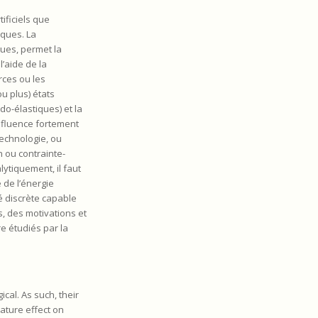
ificiels que
iques. La
ques, permet la
’aide de la
rces ou les
u plus) états
o-élastiques) et la
influence fortement
echnologie, ou
 ou contrainte-
lytiquement, il faut
 de l’énergie
é discrète capable
ts, des motivations et
 étudiés par la
cal. As such, their
ature effect on