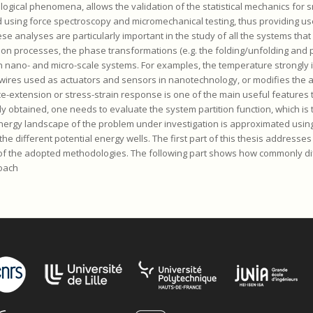
biological phenomena, allows the validation of the statistical mechanics for 
using force spectroscopy and micromechanical testing, thus providing use
e analyses are particularly important in the study of all the systems that
n processes, the phase transformations (e.g. the folding/unfolding and 
 nano- and micro-scale systems. For examples, the temperature strongly 
ires used as actuators and sensors in nanotechnology, or modifies the 
rce-extension or stress-strain response is one of the main useful features
ally obtained, one needs to evaluate the system partition function, which is 
energy landscape of the problem under investigation is approximated using
the different potential energy wells. The first part of this thesis addresses 
 of the adopted methodologies. The following part shows how commonly dif
oach