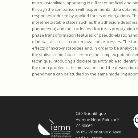
micro-instabilities, appearing in different artificial and 
through the comparison with experimental data obtained 
responses induced by applied forces or elongations. Thes
more) metastable states such as the adhesion/deadhesio
phenomena) and the cracks and fractures propagation in
phase transoformation features of pseudo-elastic nanow
of metastatic cells in cancer invasion processes. The fo
effects of micro-instabilities and, in order to be analytic
the statistical mechanics. Hence, the complex potential 
technique, intoducing a discrete quantity able to identify 
the open problems, the motivations and the description
phenomena can be studied by the same modelling appr
Cité Scientifique
Avenue Henri Poincaré
CS 60069
59 652 Villeneuve d'Ascq