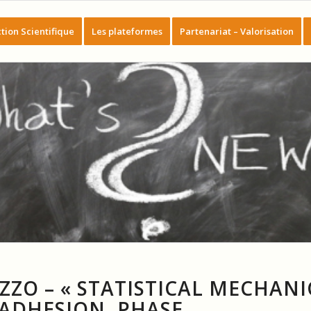
tion Scientifique
Les plateformes
Partenariat – Valorisation
ZZO – « STATISTICAL MECHAN
ADHESION, PHASE