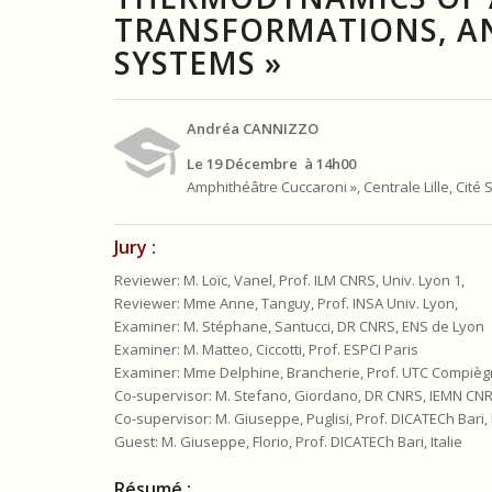
TRANSFORMATIONS, AN
SYSTEMS »
Andréa CANNIZZO
Le 19 Décembre à 14h00
Amphithéâtre Cuccaroni », Centrale Lille, Cité 
Jury :
Reviewer: M. Loïc, Vanel, Prof. ILM CNRS, Univ. Lyon 1,
Reviewer: Mme Anne, Tanguy, Prof. INSA Univ. Lyon,
Examiner: M. Stéphane, Santucci, DR CNRS, ENS de Lyon
Examiner: M. Matteo, Ciccotti, Prof. ESPCI Paris
Examiner: Mme Delphine, Brancherie, Prof. UTC Compiè
Co-supervisor: M. Stefano, Giordano, DR CNRS, IEMN CNRS,
Co-supervisor: M. Giuseppe, Puglisi, Prof. DICATECh Bari, I
Guest: M. Giuseppe, Florio, Prof. DICATECh Bari, Italie
Résumé :