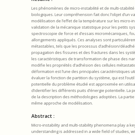
Les phénomènes de micro-instabilité et de multi-stabilité
biologiques. Leur compréhension fait donc l’objet d’un 
modélisation de l’effet de la température sur les micro-i
validation de la mécanique statistique pour les petits 
spectroscopie de force et d’essais micromécaniques, four
allongements appliqués. Ces analyses sont particulièrem
métastables, tels que les processus d’adhésion/déadhés
propagation des fissures et des fractures dans les systè
les caractéristiques de transformation de phase des na
modifie les propriétés d’adhésion des cellules métastat
déformation est l’une des principales caractéristiques uti
évaluer la fonction de partition du système, qui est l’ou
potentielle du problème étudié est approximée en utilisa
d’identifier les différents puits d’énergie potentielle. La
de la description des méthodologies adoptées. La part
même approche de modélisation.
Abstract :
Micro-instability and multi-stability phenomena play a key
understanding is addressed in a wide field of studies, w