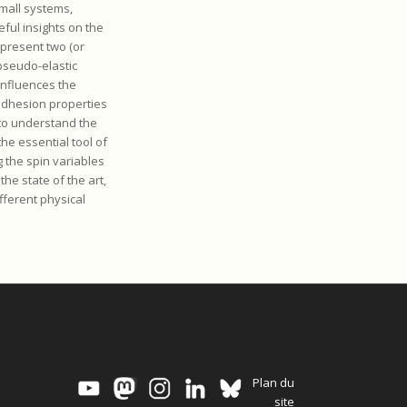
small systems,
ful insights on the
 present two (or
pseudo-elastic
influences the
adhesion properties
 to understand the
the essential tool of
 the spin variables
the state of the art,
ferent physical
Plan du
site