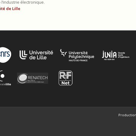
l’industrie électronique.
ité de Lille
Production