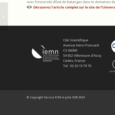
avec l’Université d’Etat de Batangas dans le domaines de 
Découvrez l’article complet sur le site de l’Univers
Annonces sur la stratégie
électronique et le PEPR Electronique
Cité Scientifique
Avenue Henri Poincaré
CS 60069
59 652 Villeneuve d'Ascq
Cedex, France
Tel : 03 20 19 79 79
© Copyright Service ECM et pôle SISR 2024