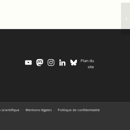
Vi
Plan du
site
 scientifique
Mentions légales
Politique de confidentialité