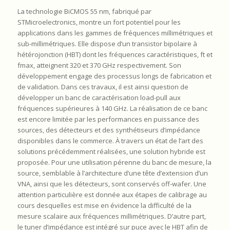
La technologie BiCMOS 55 nm, fabriqué par
STMicroelectronics, montre un fort potentiel pour les
applications dans les gammes de fréquences millimétriques et
sub-millimétriques. Elle dispose d’un transistor bipolaire à
hétérojonction (HBT) dont les fréquences caractéristiques, ft et
fmax, atteignent 320 et 370 GHz respectivement. Son
développement engage des processus longs de fabrication et
de validation. Dans ces travaux, il est ainsi question de
développer un banc de caractérisation load-pull aux
fréquences supérieures à 140 GHz. La réalisation de ce banc
est encore limitée par les performances en puissance des
sources, des détecteurs et des synthétiseurs d’impédance
disponibles dans le commerce. À travers un état de l’art des
solutions précédemment réalisées, une solution hybride est
proposée. Pour une utilisation pérenne du banc de mesure, la
source, semblable à l’architecture d’une tête d’extension d’un
VNA, ainsi que les détecteurs, sont conservés off-wafer. Une
attention particulière est donnée aux étapes de calibrage au
cours desquelles est mise en évidence la difficulté de la
mesure scalaire aux fréquences millimétriques. D’autre part,
le tuner d’impédance est intégré sur puce avec le HBT afin de