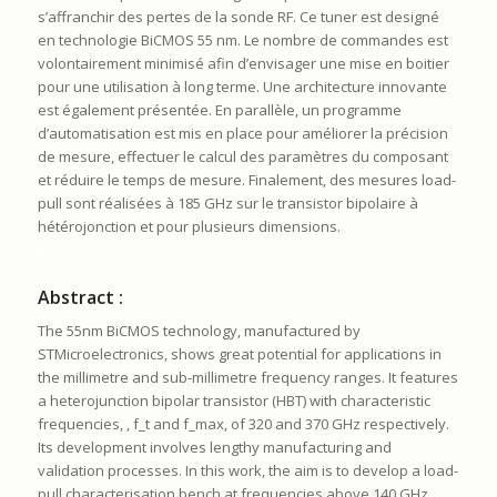
s’affranchir des pertes de la sonde RF. Ce tuner est designé
en technologie BiCMOS 55 nm. Le nombre de commandes est
volontairement minimisé afin d’envisager une mise en boitier
pour une utilisation à long terme. Une architecture innovante
est également présentée. En parallèle, un programme
d’automatisation est mis en place pour améliorer la précision
de mesure, effectuer le calcul des paramètres du composant
et réduire le temps de mesure. Finalement, des mesures load-
pull sont réalisées à 185 GHz sur le transistor bipolaire à
hétérojonction et pour plusieurs dimensions.
e
Abstract :
The 55nm BiCMOS technology, manufactured by
STMicroelectronics, shows great potential for applications in
the millimetre and sub-millimetre frequency ranges. It features
a heterojunction bipolar transistor (HBT) with characteristic
frequencies, , f_t and f_max, of 320 and 370 GHz respectively.
Its development involves lengthy manufacturing and
validation processes. In this work, the aim is to develop a load-
pull characterisation bench at frequencies above 140 GHz.