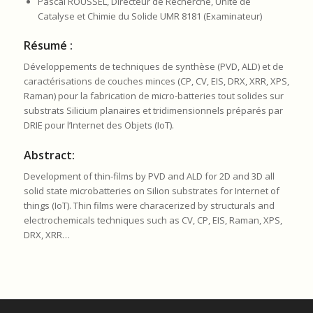
Pascal ROUSSEL, Directeur de Recherche, Unité de
Catalyse et Chimie du Solide UMR 8181 (Examinateur)
Résumé :
Développements de techniques de synthèse (PVD, ALD) et de
caractérisations de couches minces (CP, CV, EIS, DRX, XRR, XPS,
Raman) pour la fabrication de micro-batteries tout solides sur
substrats Silicium planaires et tridimensionnels préparés par
DRIE pour l’Internet des Objets (IoT).
Abstract:
Development of thin-films by PVD and ALD for 2D and 3D all
solid state microbatteries on Silion substrates for Internet of
things (IoT). Thin films were characerized by structurals and
electrochemicals techniques such as CV, CP, EIS, Raman, XPS,
DRX, XRR…