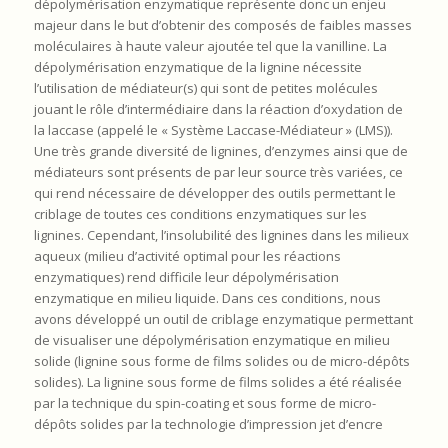
dépolymérisation enzymatique représente donc un enjeu
majeur dans le but d’obtenir des composés de faibles masses
moléculaires à haute valeur ajoutée tel que la vanilline. La
dépolymérisation enzymatique de la lignine nécessite
l’utilisation de médiateur(s) qui sont de petites molécules
jouant le rôle d’intermédiaire dans la réaction d’oxydation de
la laccase (appelé le « Système Laccase-Médiateur » (LMS)).
Une très grande diversité de lignines, d’enzymes ainsi que de
médiateurs sont présents de par leur source très variées, ce
qui rend nécessaire de développer des outils permettant le
criblage de toutes ces conditions enzymatiques sur les
lignines. Cependant, l’insolubilité des lignines dans les milieux
aqueux (milieu d’activité optimal pour les réactions
enzymatiques) rend difficile leur dépolymérisation
enzymatique en milieu liquide. Dans ces conditions, nous
avons développé un outil de criblage enzymatique permettant
de visualiser une dépolymérisation enzymatique en milieu
solide (lignine sous forme de films solides ou de micro-dépôts
solides). La lignine sous forme de films solides a été réalisée
par la technique du spin-coating et sous forme de micro-
dépôts solides par la technologie d’impression jet d’encre