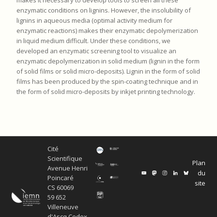
makes it necessary to develop tools to screen all these
enzymatic conditions on lignins. However, the insolubility of
lignins in aqueous media (optimal activity medium for
enzymatic reactions) makes their enzymatic depolymerization
in liquid medium difficult. Under these conditions, we
developed an enzymatic screening tool to visualize an
enzymatic depolymerization in solid medium (lignin in the form
of solid films or solid micro-deposits). Lignin in the form of solid
films has been produced by the spin-coating technique and in
the form of solid micro-deposits by inkjet printing technology.
Cité
Scientifique
Plan
Avenue Henri
du
Poincaré
site
CS 60069
59 652
Villeneuve
d'Ascq Cedex,