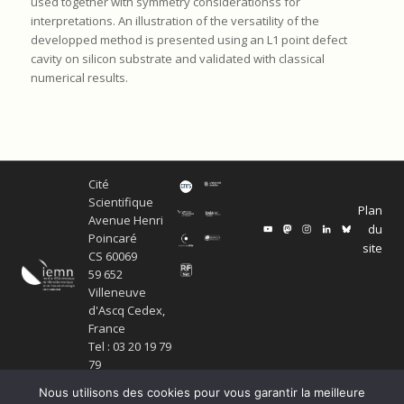
used together with symmetry considerationss for
interpretations. An illustration of the versatility of the
developped method is presented using an L1 point defect
cavity on silicon substrate and validated with classical
numerical results.
Cité
Scientifique
Plan
Avenue Henri
du
Poincaré
site
CS 60069
59 652
Villeneuve
d'Ascq Cedex,
France
Tel : 03 20 19 79
79
Nous utilisons des cookies pour vous garantir la meilleure