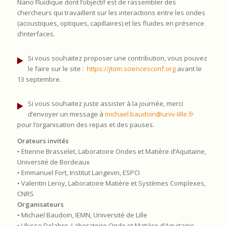
Nano Fluidique dont l’objectif est de rassembler des
chercheurs qui travaillent sur les interactions entre les ondes
(acoustiques, optiques, capillaires) et les fluides en présence
d’interfaces.
Si vous souhaitez proposer une contribution, vous pouvez
le faire sur le site :
https://jtom.sciencesconf.org
avant le
13 septembre.
Si vous souhaitez juste assister à la journée, merci
d’envoyer un message à
michael.baudoin@univ-lille.fr
pour l’organisation des repas et des pauses.
Orateurs invités
• Etienne Brasselet, Laboratoire Ondes et Matière d’Aquitaine,
Université de Bordeaux
• Emmanuel Fort, Institut Langevin, ESPCI
• Valentin Leroy, Laboratoire Matière et Systèmes Complexes,
CNRS
Organisateurs
• Michael Baudoin, IEMN, Université de Lille
• Ulysse Delabre, Laboratoire Onde et Matière d’Aquitaine,