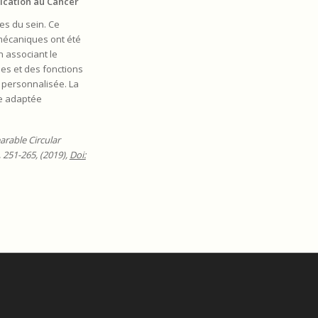
ication au Cancer
es du sein. Ce
omécaniques ont été
n associant le
les et des fonctions
t personnalisée. La
ie adaptée
arable Circular
, 251-265, (2019),
Doi: