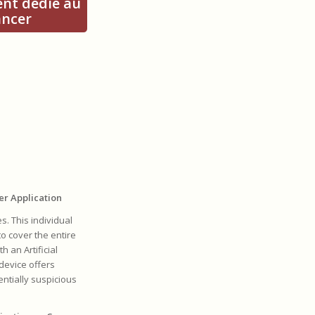
ent dédié au
ancer
er Application
. This individual
o cover the entire
 an Artificial
device offers
ntially suspicious