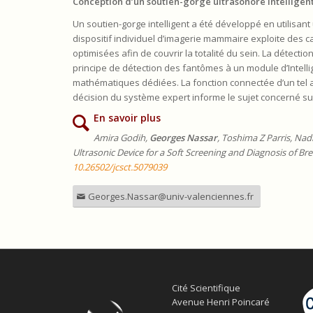
Conception d’un soutien-gorge ultrasonore intelligen
Un soutien-gorge intelligent a été développé en utilisan
dispositif individuel d’imagerie mammaire exploite des 
optimisées afin de couvrir la totalité du sein. La détect
principe de détection des fantômes à un module d’Intelli
mathématiques dédiées. La fonction connectée d’un tel ap
décision du système expert informe le sujet concerné su
En savoir plus
Amira Godih,
Georges Nassar
, Toshima Z Parris, Nadi
Ultrasonic Device for a Soft Screening and Diagnosis of Br
10.26502/jcsct.5079039
Georges.Nassar@univ-valenciennes.fr
Cité Scientifique
Avenue Henri Poincaré