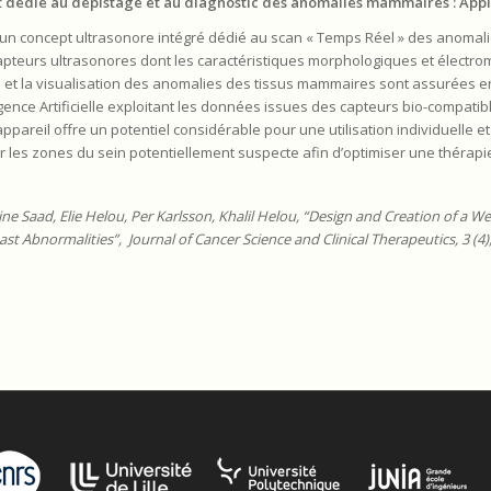
t dédié au dépistage et au diagnostic des anomalies mammaires : Appl
t un concept ultrasonore intégré dédié au scan « Temps Réel » des anomali
capteurs ultrasonores dont les caractéristiques morphologiques et électr
ion et la visualisation des anomalies des tissus mammaires sont assurées e
gence Artificielle exploitant les données issues des capteurs bio-compatib
pareil offre un potentiel considérable pour une utilisation individuelle e
r les zones du sein potentiellement suspecte afin d’optimiser une thérap
ne Saad, Elie Helou, Per Karlsson, Khalil Helou, “
Design and Creation of a We
east Abnormalities
”, Journal of Cancer Science and Clinical Therapeutics, 3 (4)