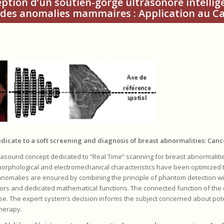
eption d’un soutien-gorge ultrasonore intellig
c des anomalies mammaires : Application au C
edicate to a soft screening and diagnosis of breast abnormalities: Canc
asound concept dedicated to “Real Time” scanning for breast abnormalities
rphological and electromechanical characteristics have been optimized t
anomalies are ensured by combining the principle of phantom detection with
ors and dedicated mathematical functions. The connected function of the 
se. The expert system’s decision informs the subject concerned about pote
therapy.