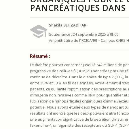
PANCRÉATIQUES DANS L
Shakila BEHZADIFAR
Soutenance : 24 septembre 2025 à 9h00
Amphithéâtre de l’IRCICA/IRI – Campus CNRS Ha
Résumé :
Le diabète pourrait concerner jusqu’à 642 millions de pe
progressive des cellules β (BCM) du pancréas par une ré
continue de décroître. Dans le diabète de type 2 (DT2),
entre 30 % et 50 % au fil des années. Actuellement, il n’e
patients, ce qui limite l’optimisation des prescriptions
d’imagerie non invasives comme l’IRM pour quantifier et s
l’utilisation de nanoparticules organiques comme vecteur
potentiel. Nous avons étudié deux types de nanoparticul
résultats ont montré que les deux pouvaient être fonctio
une augmentation significative de la sécrétion d’insuline i
l’exendine-4, un agoniste des récepteurs du GLP-1 (GLP-1R