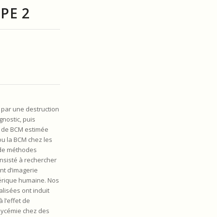
PE 2
e par une destruction
nostic, puis
te de BCM estimée
 ou la BCM chez les
t de méthodes
onsisté à rechercher
nt d’imagerie
sérique humaine. Nos
lisées ont induit
 l’effet de
glycémie chez des