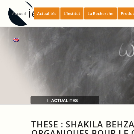
Accueil
Actualités
L’Institut
La Recherche
Produc
ACTUALITES
THESE : SHAKILA BEHZ
ORGANIQUES POUR LE C