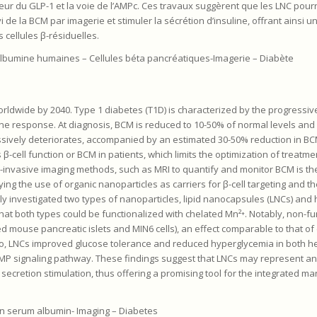
teur du GLP-1 et la voie de l’AMPc. Ces travaux suggèrent que les LNC pour
de la BCM par imagerie et stimuler la sécrétion d’insuline, offrant ainsi un
cellules β-résiduelles.
lbumine humaines – Cellules béta pancréatiques-Imagerie – Diabète
worldwide by 2040. Type 1 diabetes (T1D) is characterized by the progressiv
ne response. At diagnosis, BCM is reduced to 10-50% of normal levels and 
gressively deteriorates, accompanied by an estimated 30-50% reduction in BC
s β-cell function or BCM in patients, which limits the optimization of treatme
-invasive imaging methods, such as MRI to quantify and monitor BCM is th
ying the use of organic nanoparticles as carriers for β-cell targeting and th
ally investigated two types of nanoparticles, lipid nanocapsules (LNCs) a
at both types could be functionalized with chelated Mn²⁺. Notably, non-f
ated mouse pancreatic islets and MIN6 cells), an effect comparable to that of
vivo, LNCs improved glucose tolerance and reduced hyperglycemia in both 
cAMP signaling pathway. These findings suggest that LNCs may represent an
 secretion stimulation, thus offering a promising tool for the integrated 
an serum albumin- Imaging – Diabetes