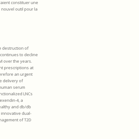
raient constituer une
 nouvel outil pour la
e destruction of
continues to decline
M over the years.
nt prescriptions at
erefore an urgent
e delivery of
nd human serum
unctionalized LNCs
 exendin-4, a
healthy and db/db
 innovative dual-
management of T2D