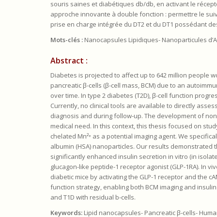
souris saines et diabétiques db/db, en activant le récep
approche innovante à double fonction : permettre le suivi 
prise en charge intégrée du DT2 et du DT1 possédant des 
Mots-clés :
Nanocapsules Lipidiques- Nanoparticules d’A
Abstract :
Diabetes is projected to affect up to 642 million people 
pancreatic β-cells (β-cell mass, BCM) due to an autoimmu
over time. In type 2 diabetes (T2D), β-cell function pro
Currently, no clinical tools are available to directly asses
diagnosis and during follow-up. The development of non
medical need. In this context, this thesis focused on stud
chelated Mn²⁺ as a potential imaging agent. We specific
albumin (HSA) nanoparticles. Our results demonstrated th
significantly enhanced insulin secretion in vitro (in isol
glucagon-like peptide-1 receptor agonist (GLP-1RA). In 
diabetic mice by activating the GLP-1 receptor and the 
function strategy, enabling both BCM imaging and insulin
and T1D with residual b-cells.
Keywords:
Lipid nanocapsules- Pancreatic β-cells- Hum