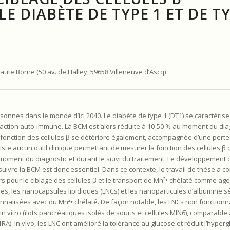
E DIABÈTE DE TYPE 1 ET DE TY
ute Borne (50 av. de Halley, 59658 Villeneuve d’Ascq)
rsonnes dans le monde d’ici 2040. Le diabète de type 1 (DT1) se caractéris
action auto-immune. La BCM est alors réduite à 10-50 % au moment du diag
 la fonction des cellules β se détériore également, accompagnée d’une per
xiste aucun outil clinique permettant de mesurer la fonction des cellules β
 au moment du diagnostic et durant le suivi du traitement. Le développemen
uivre la BCM est donc essentiel. Dans ce contexte, le travail de thèse a c
s pour le ciblage des cellules β et le transport de Mn²⁺ chélaté comme age
es, les nanocapsules lipidiques (LNCs) et les nanoparticules d’albumine 
nnalisées avec du Mn²⁺ chélaté. De façon notable, les LNCs non fonctionna
n vitro (îlots pancréatiques isolés de souris et cellules MIN6), comparable à
A). In vivo, les LNC ont amélioré la tolérance au glucose et réduit l’hyper