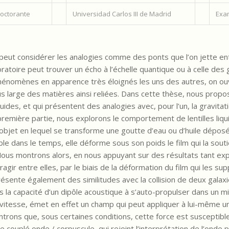
octorante
Universidad Carlos III de Madrid
Exa
eut considérer les analogies comme des ponts que l’on jette ent
ratoire peut trouver un écho à l’échelle quantique ou à celle des 
 phénomènes en apparence très éloignés les uns des autres, on ou
 large des matières ainsi reliées. Dans cette thèse, nous propo
des, et qui présentent des analogies avec, pour l’un, la gravita
première partie, nous explorons le comportement de lentilles liqui
 l’objet en lequel se transforme une goutte d’eau ou d’huile déposé
e dans le temps, elle déforme sous son poids le film qui la souti
Nous montrons alors, en nous appuyant sur des résultats tant e
agir entre elles, par le biais de la déformation du film qui les su
 présente également des similitudes avec la collision de deux galax
a capacité d’un dipôle acoustique à s’auto-propulser dans un mili
e vitesse, émet en effet un champ qui peut appliquer à lui-même u
ontrons que, sous certaines conditions, cette force est susceptibl
 couplé onde / corpuscule, qui rejoint l’interprétation de l’onde p