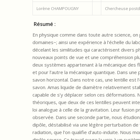
Lorène CHAMPOUGNY
Chercheuse postd
Résumé :
En physique comme dans toute autre science, on p
domaines~; ainsi une expérience à l’échelle du labo
décelant les similitudes qui caractérisent divers
nouveaux points de vue et une compréhension plus
deux systèmes appartenant à la mécanique des flui
et pour l’autre la mécanique quantique. Dans une 
savon horizontal. Dans notre cas, une lentille est
savon. Amas liquide de diamètre relativement stabl
capable de s’y déplacer selon ces déformations. 
théoriques, que deux de ces lentilles peuvent inter
loi analogue à celle de la gravitation. Leur fusion
observée. Dans une seconde partie, nous étudions l
dipôle, déstabilisé via une légère perturbation d
radiation, que l’on qualifie d’auto-induite. Nous m
dipôle source. Ce travail ouvre la voie à un système