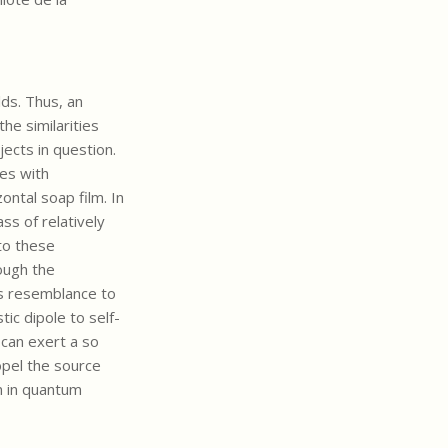
lds. Thus, an
he similarities
cts in question.
es with
ontal soap film. In
ss of relatively
to these
ough the
rs resemblance to
tic dipole to self-
 can exert a so
ropel the source
n in quantum