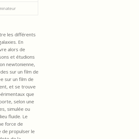
minateur
re les différents
galaxies. En
vre alors de
sons et étudions
tion newtonienne,
des sur un film de
e sur un film de
ent, et se trouve
xpérimentaux que
pporte, selon une
ies, simulée ou
eu fluide. Le
ne force de
e de propulser le
ilote de la