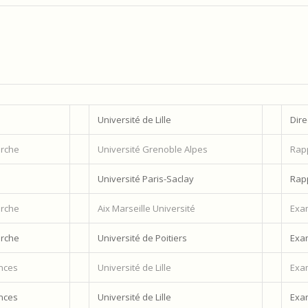
Université de Lille
Dire
erche
Université Grenoble Alpes
Rap
Université Paris-Saclay
Rap
erche
Aix Marseille Université
Exa
erche
Université de Poitiers
Exa
nces
Université de Lille
Exa
nces
Université de Lille
Exa