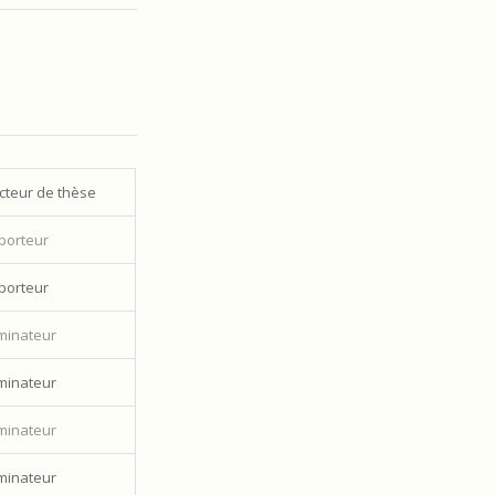
cteur de thèse
porteur
porteur
minateur
minateur
minateur
minateur