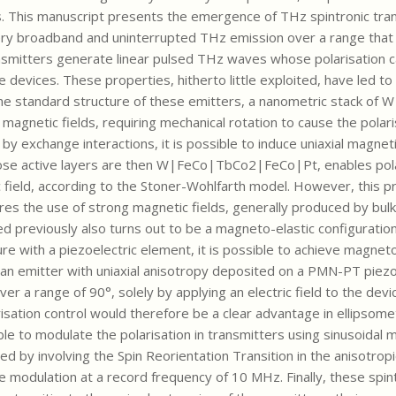
s. This manuscript presents the emergence of THz spintronic tra
ery broadband and uninterrupted THz emission over a range that
ansmitters generate linear pulsed THz waves whose polarisation c
e devices. These properties, hitherto little exploited, have led 
The standard structure of these emitters, a nanometric stack of 
agnetic fields, requiring mechanical rotation to cause the polari
by exchange interactions, it is possible to induce uniaxial magneti
whose active layers are then W|FeCo|TbCo2|FeCo|Pt, enables pola
 field, according to the Stoner-Wohlfarth model. However, this pri
quires the use of strong magnetic fields, generally produced by bul
previously also turns out to be a magneto-elastic configuration,
re with a piezoelectric element, it is possible to achieve magneto
an emitter with uniaxial anisotropy deposited on a PMN-PT piezo
er a range of 90°, solely by applying an electric field to the devic
risation control would therefore be a clear advantage in ellipsome
e to modulate the polarisation in transmitters using sinusoidal m
ted by involving the Spin Reorientation Transition in the anisotropi
le modulation at a record frequency of 10 MHz. Finally, these spin