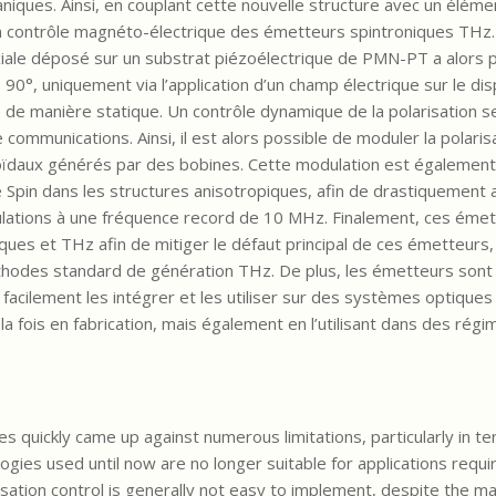
iques. Ainsi, en couplant cette nouvelle structure avec un éléme
r un contrôle magnéto-électrique des émetteurs spintroniques THz.
ale déposé sur un substrat piézoélectrique de PMN-PT a alors pe
0°, uniquement via l’application d’un champ électrique sur le dispo
sé de manière statique. Un contrôle dynamique de la polarisation se
ommunications. Ainsi, il est alors possible de moduler la polaris
ïdaux générés par des bobines. Cette modulation est également f
de Spin dans les structures anisotropiques, afin de drastiquement
lations à une fréquence record de 10 MHz. Finalement, ces éme
ques et THz afin de mitiger le défaut principal de ces émetteurs
éthodes standard de génération THz. De plus, les émetteurs son
facilement les intégrer et les utiliser sur des systèmes optiques
la fois en fabrication, mais également en l’utilisant dans des rég
 quickly came up against numerous limitations, particularly in t
gies used until now are no longer suitable for applications requi
sation control is generally not easy to implement, despite the ma