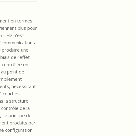
mment en termes
viennent plus pour
on THz n’est
lécommunications.
r produire une
ais de l’effet
t contrôlée en
 au point de
 empilement
nts, nécessitant
 à couches
s la structure.
contrôle de la
, ce principe de
ment produits par
e configuration