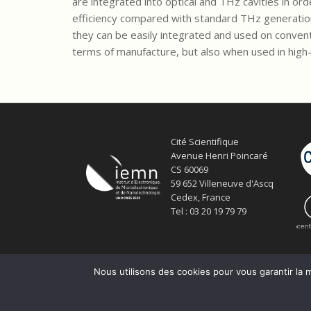
are integrated into optical and THz cavities in or
efficiency compared with standard THz generation 
they can be easily integrated and used on conventi
terms of manufacture, but also when used in hig
Cité Scientifique
Avenue Henri Poincaré
CS 60069
59 652 Villeneuve d'Ascq
Cedex, France
Tel : 03 20 19 79 79
Nous utilisons des cookies pour vous garantir la m
© Copyright Service ECM et pôle SISR 2024