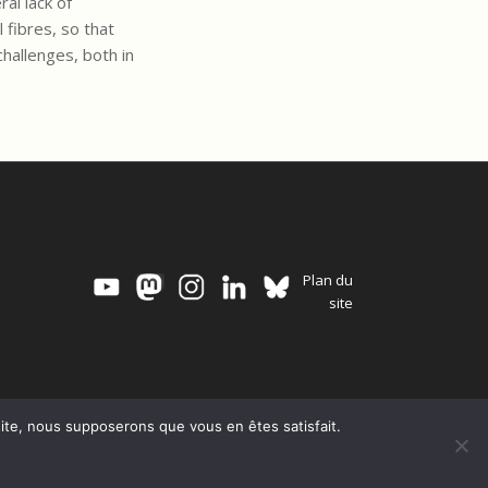
al lack of
 fibres, so that
challenges, both in
Plan du
site
 site, nous supposerons que vous en êtes satisfait.
 scientifique
Mentions légales
Politique de confidentialité