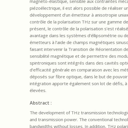
magnéto-élastique, sensible aux contraintes mécan
piézoélectrique, il est alors possible de réalise
développement d’un émetteur à anisotropie uniaxi
contrôle de la polarisation THz sur une gamme de 9
présent, le contrôle de la polarisation s’est réali
avantage dans les systèmes d’éllipsométrie ou de c
émetteurs à l’aide de champs magnétiques sinuso
faisant intervenir la Transition de Réorientation 
sensibilité magnétique et de permettre des modu
spintroniques sont intégrés dans des cavités opti
d’efficacité générale en comparaison avec les m
déposés sur fibre optique, dans le but de pouvoir 
intégration apporte également son lot de défis, à 
élevées.
Abstract :
The development of THz transmission technologies
and transmission power. The conventional technolo
bandwidths without losses. In addition, THz polari