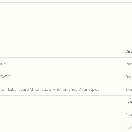
Dir
our
Rap
/SATIE
Rap
 Cité – Laboratoire Matériaux et Phénomènes Quantiques
Exa
Exa
Exa
Invi