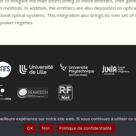
der to mitigate the main shortcoming of these emitters, their gener
methods. In addition, the emitters are also deposited on optical
onal optical systems. This integration also brings its own set of 
h-power regimes.
eilleure expérience sur notre site web. Si vous continuez à utiliser ce
OK
Non
Politique de confidentialité
Production