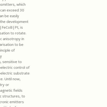
nsmitters, which
 can exceed 30
an be easily
to the development
W|FeCoB|Pt, is
sation to rotate.
c anisotropy in
risation to be
nciple of
ky
 sensitive to
electric control of
electric substrate
e. Until now,
try or
agnetic fields
c structures, to
tronic emitters