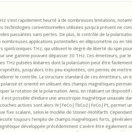
Hz s’est rapidement heurté à de nombreuses limitations, nota
s technologies conventionnelles utilisées jusqu’à présent ne con
des passantes sans pertes. De plus, le contrôle de la polarisati
 nombreuses applications potentielles en éllipsométrie ou en té
spintroniques THz, qui utilisent le degré de liberté du spin pou
sur une gamme pouvant dépasser 30 THz. Ces émetteurs, par le bi
s THz pulsées linéaires dont la polarisation peut être facilemen
 propriétés, jusqu’alors très peu exploitées, ont permis de mettre
méliorer le contrôle. La structure standard de ces émetteurs, un
larisé et orienté en utilisant des champs magnétiques permane
 la rotation de la polarisation. Ainsi, en réalisant un dispositif
l est possible d’induire une anisotropie magnétique uniaxiale dan
es couches actives sont alors W|FeCo|TbCo2|FeCo|Pt, permet un 
que fixe scalaire, selon le modèle de Stoner-Wohlfarth. Cependant
écessite toujours l’emploi de champs magnétiques forts, générale
magnétique développée précédemment s’avère être également un