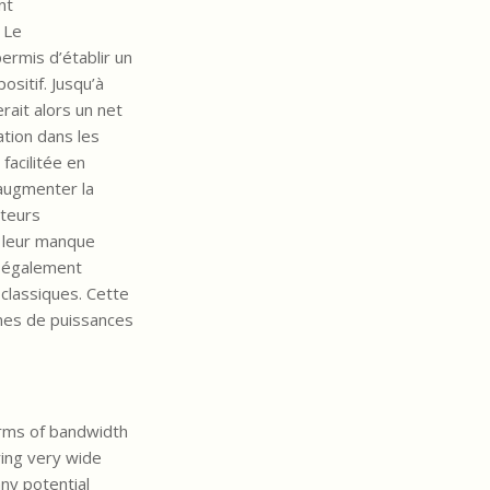
nt
 Le
rmis d’établir un
sitif. Jusqu’à
rait alors un net
ation dans les
acilitée en
 augmenter la
tteurs
, leur manque
t également
 classiques. Cette
imes de puissances
erms of bandwidth
ring very wide
ny potential