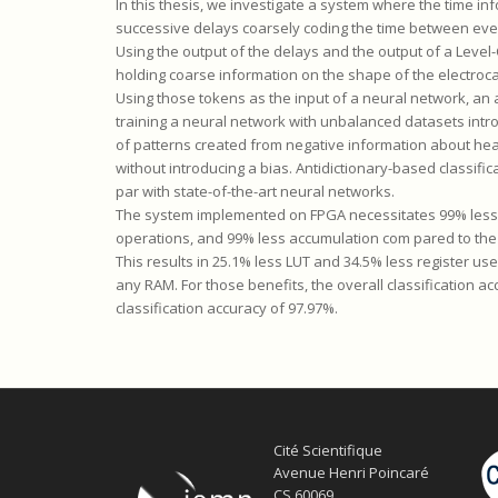
In this thesis, we investigate a system where the time in
successive delays coarsely coding the time between eve
Using the output of the delays and the output of a Level
holding coarse information on the shape of the electroc
Using those tokens as the input of a neural network, a
training a neural network with unbalanced datasets introd
of patterns created from negative information about hea
without introducing a bias. Antidictionary-based classific
par with state-of-the-art neural networks.
The system implemented on FPGA necessitates 99% less me
operations, and 99% less accumulation com pared to the s
This results in 25.1% less LUT and 34.5% less register u
any RAM. For those benefits, the overall classification a
classification accuracy of 97.97%.
Cité Scientifique
Avenue Henri Poincaré
CS 60069