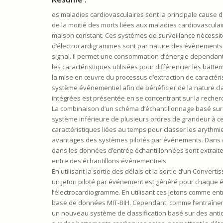
es maladies cardiovasculaires sont la principale cause 
de la moitié des morts liées aux maladies cardiovasculair
maison constant. Ces systèmes de surveillance nécessit
d’électrocardigrammes sont par nature des évènements 
signal. Il permet une consommation d’énergie dependant 
les caractéristiques utilisées pour différencier les batte
la mise en œuvre du processus d’extraction de caractér
système événementiel afin de bénéficier de la nature cl
intégrées est présentée en se concentrant sur la recherc
La combinaison d’un schéma d’échantillonnage basé sur les
système inférieure de plusieurs ordres de grandeur à ce
caractéristiques liées au temps pour classer les arythmie
avantages des systèmes pilotés par événements. Dans c
dans les données d’entrée échantillonnées sont extraites
entre des échantillons événementiels.
En utilisant la sortie des délais et la sortie d’un Conve
un jeton piloté par événement est généré pour chaque éc
l’électrocardiogramme. En utilisant ces jetons comme en
base de données MIT-BIH. Cependant, comme l’entraînem
un nouveau système de classification basé sur des antidi