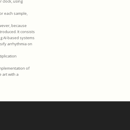
r clock, using
for each sample,
owever, because
roduced. It consists
ing AI-based systems
ssify arrhythmia on
iplication
implementation of
 art with a