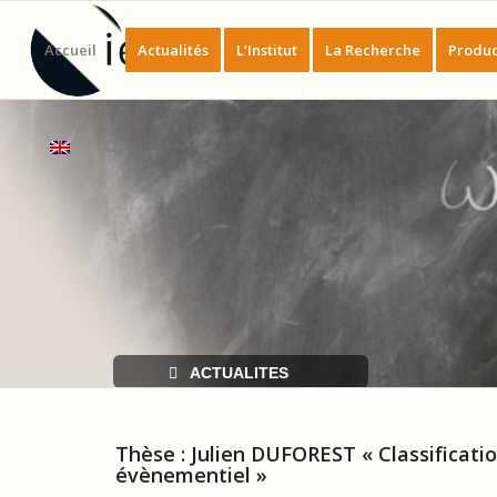
Accueil
Actualités
L’Institut
La Recherche
Produc
ACTUALITES
Thèse : Julien DUFOREST « Classificati
évènementiel »