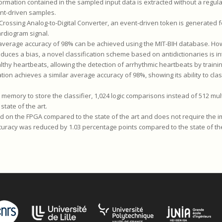
formation contained in the sampled input data is extracted without a regula
nt-driven samples.
-Crossing Analog-to-Digital Converter, an event-driven token is generated 
ardiogram signal.
n average accuracy of 98% can be achieved using the MIT-BIH database. H
uces a bias, a novel classification scheme based on antidictionaries is int
lthy heartbeats, allowing the detection of arrhythmic heartbeats by train
ation achieves a similar average accuracy of 98%, showing its ability to cla
mory to store the classifier, 1,024 logic comparisons instead of 512 mult
tate of the art.
sed on the FPGA compared to the state of the art and does not require the 
ccuracy was reduced by 1.03 percentage points compared to the state of the