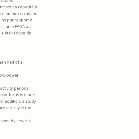
s basés
ontrant sa capacité à
de mémoire en moins
oins par rapport à
és sur le FPGA par
n a été réduite de
an half of all
 low-power
ctivity periods.
icular focus is made
In addition, a study
ce directly in the
 lower by several