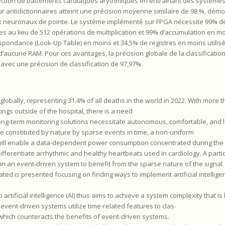
tection de battements cardiaques arythmiques en entraînant des système
 sur antidictionnaires atteint une précision moyenne similaire de 98 %, dém
aux neuronaux de pointe. Le système implémenté sur FPGA nécessite 99% 
ues au lieu de 512 opérations de multiplication et 99% d’accumulation en m
rrespondance (Look-Up Table) en moins et 34,5% de registres en moins utilis
 d’aucune RAM. Pour ces avantages, la précision globale de la classificatio
, avec une précision de classification de 97,97%.
obally, representing 31.4% of all deaths in the world in 2022. With more th
ngs outside of the hospital, there is a need
long-term monitoring solutions necessitate autonomous, comfortable, and
e constituted by nature by sparse events in time, a non-uniform
t will enable a data-dependent power consumption concentrated during the a
 differentiate arrhythmic and healthy heartbeats used in cardiology. A part
n an event-driven system to benefit from the sparse nature of the signal. 
ed is presented focusing on finding ways to implement artificial intelligen
tificial intelligence (AI) thus aims to achieve a system complexity that is
event-driven systems utilize time-related features to clas-
 which counteracts the benefits of event-driven systems.