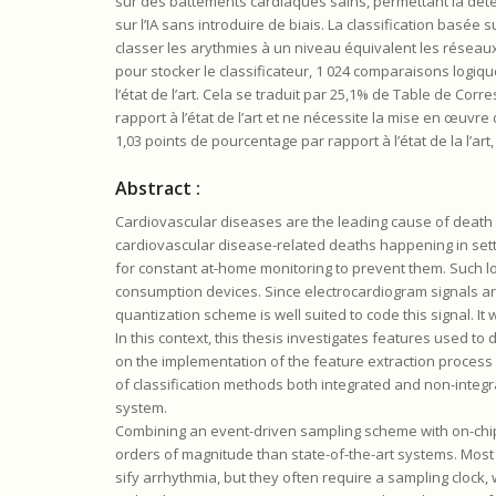
sur des battements cardiaques sains, permettant la dé
sur l’IA sans introduire de biais. La classification basée
classer les arythmies à un niveau équivalent les rése
pour stocker le classificateur, 1 024 comparaisons logiq
l’état de l’art. Cela se traduit par 25,1% de Table de Co
rapport à l’état de l’art et ne nécessite la mise en œuvre
1,03 points de pourcentage par rapport à l’état de la l’art
Abstract :
Cardiovascular diseases are the leading cause of death gl
cardiovascular disease-related deaths happening in setti
for constant at-home monitoring to prevent them. Such 
consumption devices. Since electrocardiogram signals ar
quantization scheme is well suited to code this signal. I
In this context, this thesis investigates features used to
on the implementation of the feature extraction process i
of classification methods both integrated and non-integrat
system.
Combining an event-driven sampling scheme with on-chip ar
orders of magnitude than state-of-the-art systems. Most 
sify arrhythmia, but they often require a sampling clock,