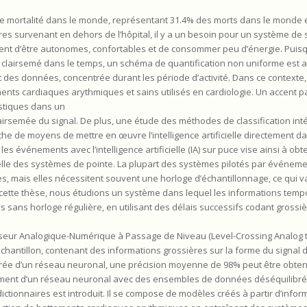
de mortalité dans le monde, représentant 31.4% des morts dans le monde 
es survenant en dehors de l’hôpital, il y a un besoin pour un système de s
ent d’être autonomes, confortables et de consommer peu d’énergie. Puis
clairsemé dans le temps, un schéma de quantification non uniforme est 
des données, concentrée durant les période d’activité. Dans ce contexte,
ments cardiaques arythmiques et sains utilisés en cardiologie. Un accent par
istiques dans un
airsemée du signal. De plus, une étude des méthodes de classification int
he de moyens de mettre en œuvre l’intelligence artificielle directement d
 événements avec l’intelligence artificielle (IA) sur puce vise ainsi à obt
lle des systèmes de pointe. La plupart des systèmes pilotés par événemen
s, mais elles nécessitent souvent une horloge d’échantillonnage, ce qui va
ette thèse, nous étudions un système dans lequel les informations temp
 sans horloge régulière, en utilisant des délais successifs codant gross
rtisseur Analogique-Numérique à Passage de Niveau (Level-Crossing Analog to
hantillon, contenant des informations grossières sur la forme du signal 
trée d’un réseau neuronal, une précision moyenne de 98% peut être obtenu
ent d’un réseau neuronal avec des ensembles de données déséquilibrés i
ctionnaires est introduit. Il se compose de modèles créés à partir d’info