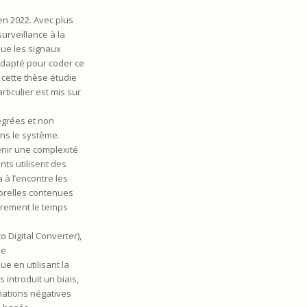
en 2022. Avec plus
urveillance à la
que les signaux
adapté pour coder ce
 cette thèse étudie
ticulier est mis sur
égrées et non
ans le système.
enir une complexité
ts utilisent des
 à l’encontre les
orelles contenues
ièrement le temps
 Digital Converter),
de
e en utilisant la
ntroduit un biais,
rmations négatives