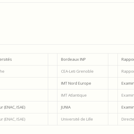
ersités
Bordeaux INP
Rappor
che
CEA-Leti Grenoble
Rappor
IMT Nord Europe
Examin
IMT Atlantique
Examin
r (ENAC, ISAE)
JUNIA
Examin
r (ENAC, ISAE)
Université de Lille
Direct