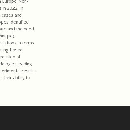
in Europe. Non-
in 2022. In
n cases and
pes identified
rate and the need
hnique),
itations in terms
arning-based
ediction of
dologies leading
perimental results
heir ability to