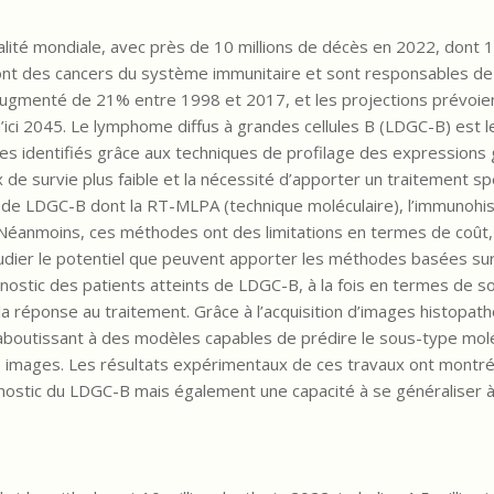
lité mondiale, avec près de 10 millions de décès en 2022, dont 1,
nt des cancers du système immunitaire et sont responsables de
 augmenté de 21% entre 1998 et 2017, et les projections prévoie
ici 2045. Le lymphome diffus à grandes cellules B (LDGC-B) est le
s identifiés grâce aux techniques de profilage des expressions 
 de survie plus faible et la nécessité d’apporter un traitement spé
de LDGC-B dont la RT-MLPA (technique moléculaire), l’immunohis
. Néanmoins, ces méthodes ont des limitations en termes de coût
udier le potentiel que peuvent apporter les méthodes basées sur
gnostic des patients atteints de LDGC-B, à la fois en termes de 
la réponse au traitement. Grâce à l’acquisition d’images histopat
boutissant à des modèles capables de prédire le sous-type moléc
s images. Les résultats expérimentaux de ces travaux ont montré 
ostic du LDGC-B mais également une capacité à se généraliser à