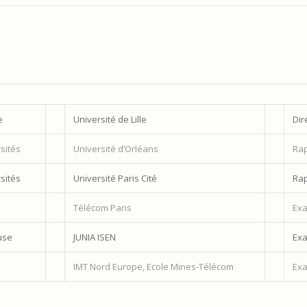
e
Université de Lille
Dir
sités
Université d’Orléans
Rap
sités
Université Paris Cité
Rap
Télécom Paris
Exa
use
JUNIA ISEN
Exa
IMT Nord Europe, Ecole Mines-Télécom
Exa