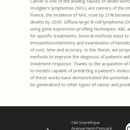
Cancer is one of the leading causes of death worldw
Hodgkin’s lymphomas (NHL) are cancers of the im
France, the incidence of NHL rose by 21% between
deaths by 2045. Diffuse large B-cell lymphoma (
using gene expression profiling techniques: ABC a
for specific treatments. Several methods exist t
immunohistochemistry and examination of hematoxy
of cost, time and accuracy. In this thesis, we pro
methods to improve the diagnosis of patients with
treatment response. Thanks to the acquisition of
to models capable of predicting a patient’s mole
of these works have demonstrated the potential co
be generalized to other types of cancer and predi
Cité Scientifique
Avenue Henri Poincaré