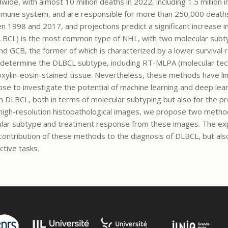
ide, with almost 10 million deaths in 2022, including 1.5 million 
mune system, and are responsible for more than 250,000 deaths 
 1998 and 2017, and projections predict a significant increase i
DLBCL) is the most common type of NHL, with two molecular subty
nd GCB, the former of which is characterized by a lower survival 
o determine the DLBCL subtype, including RT-MLPA (molecular tec
lin-eosin-stained tissue. Nevertheless, these methods have lim
pose to investigate the potential of machine learning and deep le
 DLBCL, both in terms of molecular subtyping but also for the pr
 high-resolution histopathological images, we propose two metho
cular subtype and treatment response from these images. The ex
ntribution of these methods to the diagnosis of DLBCL, but also t
ctive tasks.