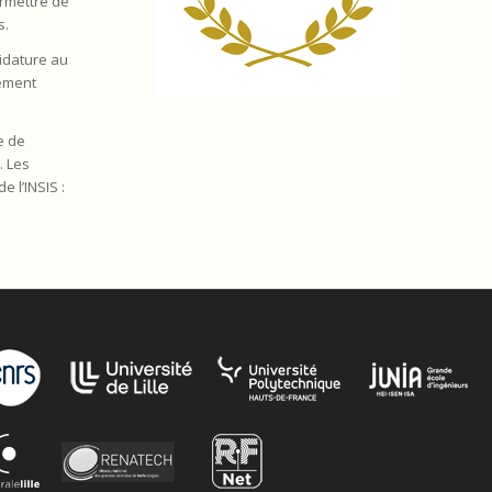
ermettre de
s.
didature au
lement
e de
. Les
 l’INSIS :