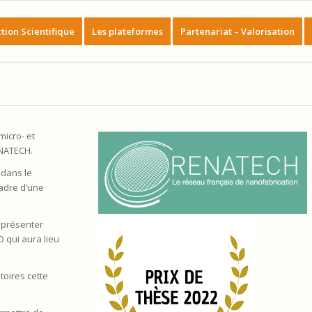
tion Scientifique
Les plateformes
Partenariat – Valorisation
icro- et
ENATECH.
 dans le
adre d’une
à présenter
 qui aura lieu
toires cette