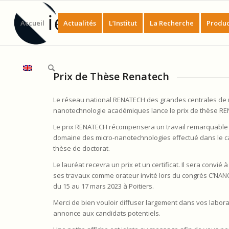
Accueil
Actualités
L’Institut
La Recherche
Produc
Prix de Thèse Renatech
Le réseau national RENATECH des grandes centrales de m
nanotechnologie académiques lance le prix de thèse R
Le prix RENATECH récompensera un travail remarquable
domaine des micro-nanotechnologies effectué dans le c
thèse de doctorat.
Le lauréat recevra un prix et un certificat. Il sera convié 
ses travaux comme orateur invité lors du congrès C’NANO
du 15 au 17 mars 2023 à Poitiers.
Merci de bien vouloir diffuser largement dans vos labora
annonce aux candidats potentiels.