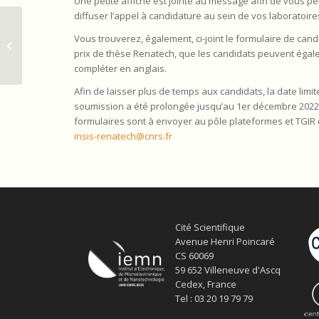
Une petite affiche est jointe au message afin de vous p
diffuser l’appel à candidature au sein de vos laboratoire
Vous trouverez, également, ci-joint le formulaire de can
L’IEMN présent à l’EuMW 2022
prix de thèse Renatech, que les candidats peuvent éga
compléter en anglais.
Afin de laisser plus de temps aux candidats, la date limit
soumission a été prolongée jusqu’au 1er décembre 2022
formulaires sont à envoyer au pôle plateformes et TGIR de
insis-renatech@cnrs.fr
Cité Scientifique
Avenue Henri Poincaré
CS 60069
59 652 Villeneuve d'Ascq
Cedex, France
Tel : 03 20 19 79 79