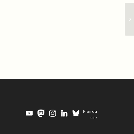
Plan du
site