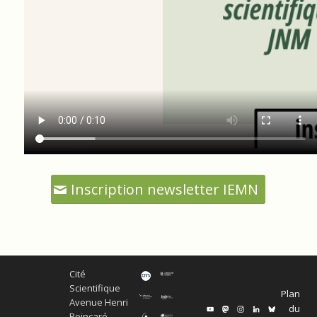
Inscription newsletter IEMN
Cité
Scientifique
Plan
Avenue Henri
du
Poincaré