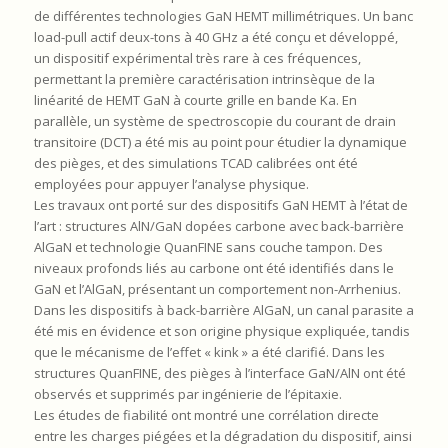
de différentes technologies GaN HEMT millimétriques. Un banc
load-pull actif deux-tons à 40 GHz a été conçu et développé,
un dispositif expérimental très rare à ces fréquences,
permettant la première caractérisation intrinsèque de la
linéarité de HEMT GaN à courte grille en bande Ka. En
parallèle, un système de spectroscopie du courant de drain
transitoire (DCT) a été mis au point pour étudier la dynamique
des pièges, et des simulations TCAD calibrées ont été
employées pour appuyer l’analyse physique.
Les travaux ont porté sur des dispositifs GaN HEMT à l’état de
l’art : structures AlN/GaN dopées carbone avec back-barrière
AlGaN et technologie QuanFINE sans couche tampon. Des
niveaux profonds liés au carbone ont été identifiés dans le
GaN et l’AlGaN, présentant un comportement non-Arrhenius.
Dans les dispositifs à back-barrière AlGaN, un canal parasite a
été mis en évidence et son origine physique expliquée, tandis
que le mécanisme de l’effet « kink » a été clarifié. Dans les
structures QuanFINE, des pièges à l’interface GaN/AlN ont été
observés et supprimés par ingénierie de l’épitaxie.
Les études de fiabilité ont montré une corrélation directe
entre les charges piégées et la dégradation du dispositif, ainsi