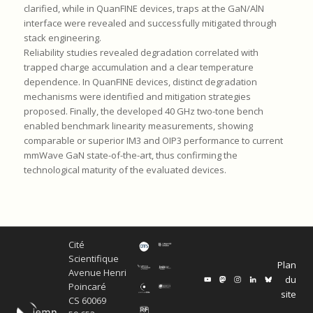
clarified, while in QuanFINE devices, traps at the GaN/AlN
interface were revealed and successfully mitigated through
stack engineering.
Reliability studies revealed degradation correlated with
trapped charge accumulation and a clear temperature
dependence. In QuanFINE devices, distinct degradation
mechanisms were identified and mitigation strategies
proposed. Finally, the developed 40 GHz two-tone bench
enabled benchmark linearity measurements, showing
comparable or superior IM3 and OIP3 performance to current
mmWave GaN state-of-the-art, thus confirming the
technological maturity of the evaluated devices.
Cité
Scientifique
Plan
Avenue Henri
du
Poincaré
site
CS 60069