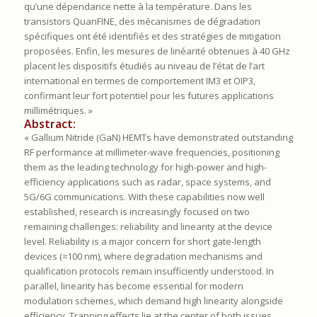
qu’une dépendance nette à la température. Dans les
transistors QuanFINE, des mécanismes de dégradation
spécifiques ont été identifiés et des stratégies de mitigation
proposées. Enfin, les mesures de linéarité obtenues à 40 GHz
placent les dispositifs étudiés au niveau de l’état de l’art
international en termes de comportement IM3 et OIP3,
confirmant leur fort potentiel pour les futures applications
millimétriques. »
Abstract:
« Gallium Nitride (GaN) HEMTs have demonstrated outstanding
RF performance at millimeter-wave frequencies, positioning
them as the leading technology for high-power and high-
efficiency applications such as radar, space systems, and
5G/6G communications. With these capabilities now well
established, research is increasingly focused on two
remaining challenges: reliability and linearity at the device
level. Reliability is a major concern for short gate-length
devices (≈100 nm), where degradation mechanisms and
qualification protocols remain insufficiently understood. In
parallel, linearity has become essential for modern
modulation schemes, which demand high linearity alongside
efficiency. Trapping effects lie at the center of both issues,