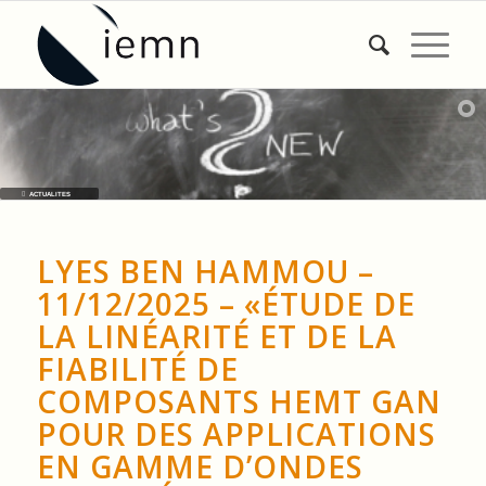
ACTUALITES
LYES BEN HAMMOU –
11/12/2025 – «ÉTUDE DE
LA LINÉARITÉ ET DE LA
FIABILITÉ DE
COMPOSANTS HEMT GAN
POUR DES APPLICATIONS
EN GAMME D’ONDES