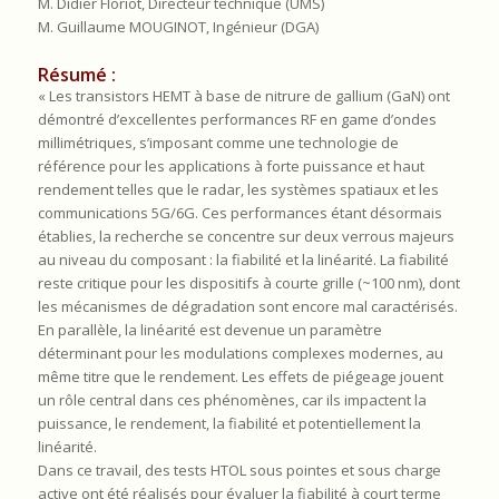
M. Didier Floriot, Directeur technique (UMS)
M. Guillaume MOUGINOT, Ingénieur (DGA)
Résumé :
« Les transistors HEMT à base de nitrure de gallium (GaN) ont
démontré d’excellentes performances RF en game d’ondes
millimétriques, s’imposant comme une technologie de
référence pour les applications à forte puissance et haut
rendement telles que le radar, les systèmes spatiaux et les
communications 5G/6G. Ces performances étant désormais
établies, la recherche se concentre sur deux verrous majeurs
au niveau du composant : la fiabilité et la linéarité. La fiabilité
reste critique pour les dispositifs à courte grille (~100 nm), dont
les mécanismes de dégradation sont encore mal caractérisés.
En parallèle, la linéarité est devenue un paramètre
déterminant pour les modulations complexes modernes, au
même titre que le rendement. Les effets de piégeage jouent
un rôle central dans ces phénomènes, car ils impactent la
puissance, le rendement, la fiabilité et potentiellement la
linéarité.
Dans ce travail, des tests HTOL sous pointes et sous charge
active ont été réalisés pour évaluer la fiabilité à court terme