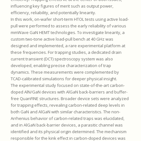
influencing key figures of merit such as output power,
efficiency, reliability, and potentially linearity.
In this work, on-wafer short-term HTOL tests using active load-
pull were performed to assess the early reliability of various
mmWave GaN HEMT technologies. To investigate linearity, a
custom two-tone active load-pull bench at 40 GHz was
designed and implemented, a rare experimental platform at
these frequencies. For trapping studies, a dedicated drain
current transient (DCT) spectroscopy system was also
developed, enabling precise characterization of trap
dynamics. These measurements were complemented by
TCAD-calibrated simulations for deeper physical insight.
The experimental study focused on state-of-the-art carbon-
doped AlN/GaN devices with AlGaN back-barriers and buffer-
free QuanFINE structures. Broader device sets were analyzed
for trapping effects, revealing carbon-related deep levels in
both GaN and AlGaN with similar characteristics. The non-
Arrhenius behavior of carbon-related traps was elucidated,
and in AlGaN back-barrier devices, a parasitic channel was
identified and its physical origin determined. The mechanism
responsible for the kink effect in carbon-doped devices was