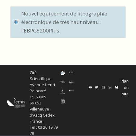
Nouvel équipement de lithographie
électronique de très haut niveau :
l’EBPG5200Plus
Cité
Scientifique
Plan
Avenue Henri
du
Poincaré
site
CS 60069
59 652
Villeneuve
d'Ascq Cedex,
France
Tel : 03 20 19 79
79