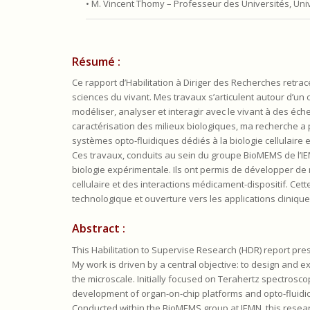
• M. Vincent Thomy – Professeur des Universités, Unive
Résumé
:
Ce rapport d’Habilitation à Diriger des Recherches retrac
sciences du vivant. Mes travaux s’articulent autour d’un o
modéliser, analyser et interagir avec le vivant à des éch
caractérisation des milieux biologiques, ma recherche a
systèmes opto-fluidiques dédiés à la biologie cellulaire e
Ces travaux, conduits au sein du groupe BioMEMS de l’IEM
biologie expérimentale. Ils ont permis de développer de 
cellulaire et des interactions médicament-dispositif. Cette
technologique et ouverture vers les applications cliniqu
Abstract :
This Habilitation to Supervise Research (HDR) report prese
My work is driven by a central objective: to design and ex
the microscale. Initially focused on Terahertz spectrosc
development of organ-on-chip platforms and opto-fluidic 
Conducted within the BioMEMS group at IEMN, this resear