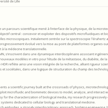
rsité de Lille
e un parcours scientifique mené à l’interface de la physique, de la microt
bjectif central : concevoir et exploiter des dispositifs microfluidiques et 
elles microscopiques. Initialement centrée sur la spectroscopie Térahertz 
 progressivement évolué vers la mise au point de plateformes organes-su
t à la médecine translationnelle.
N, s’inscrivent dans une dynamique interdisciplinaire associant ingénieri
nouveaux modèles in vitro pour l’étude de la métastase, du diabète, de la
 HDR reflète ainsi une vision intégrée de la recherche, alliant rigueur scient
es et sociétales, dans une logique de structuration du champ des technolog
nts a scientific journey built at the crossroads of physics, microtechnolog
ploit microfluidic and biomimetic devices to model, analyze, and interact wi
opy for the characterization of biological media, my research progressivel
systems dedicated to cellular biology and translational medicine.
ch embodies a strongly interdisciplinary approach, bridging engineering, 