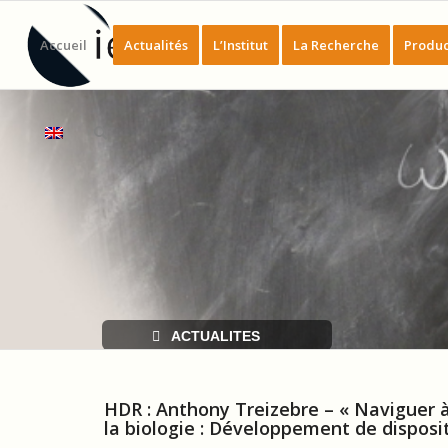
Accueil
Actualités
L’Institut
La Recherche
Produc
ACTUALITES
HDR : Anthony Treizebre – « Naviguer à b
la biologie : Développement de disposi