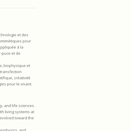
echnologie et des
biomimétiques pour
appliquée à la
r-puce et de
e, biophysique et
 transfection
ifique, créativité
ies pour le vivant.
y, and life sciences.
th living systems at
y evolved toward the
biophysics, and