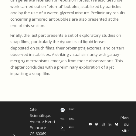
work carried out on “eternal” bubbles, stabilized by particles
and by the use of a water–glycerol mixture. Preliminary results
concerning armored antibubbles are also presented at the
end of this section.
Finally, the last part presents a set of exploratory studies on
soap films, particularly the dynamics of liquid lenses
deposited on such films, their orbiting trajectories, and certain
observed instabilities. A striking visual similarity with galaxy-
merging mechanisms emerges from these observations. This
chapter concludes with a preliminary exploration of a jet
impacting a soap film.
Cité
Scientifique
Plan
Avenue Henri
du
Poincaré
site
CS 60069