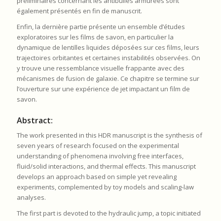
préliminaires concernant les antibulles armurées sont
également présentés en fin de manuscrit.
Enfin, la dernière partie présente un ensemble d’études
exploratoires sur les films de savon, en particulier la
dynamique de lentilles liquides déposées sur ces films, leurs
trajectoires orbitantes et certaines instabilités observées. On
y trouve une ressemblance visuelle frappante avec des
mécanismes de fusion de galaxie. Ce chapitre se termine sur
l’ouverture sur une expérience de jet impactant un film de
savon.
Abstract:
The work presented in this HDR manuscript is the synthesis of
seven years of research focused on the experimental
understanding of phenomena involving free interfaces,
fluid/solid interactions, and thermal effects. This manuscript
develops an approach based on simple yet revealing
experiments, complemented by toy models and scaling-law
analyses.
The first part is devoted to the hydraulic jump, a topic initiated